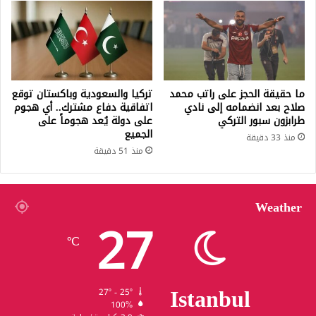
ما حقيقة الحجز على راتب محمد
تركيا والسعودية وباكستان توقع
صلاح بعد انضمامه إلى نادي
اتفاقية دفاع مشترك.. أي هجوم
طرابزون سبور التركي
على دولة يُعد هجوماً على
الجميع
منذ 33 دقيقة
منذ 51 دقيقة
Weather
27
℃
Istanbul
27º - 25º
100%