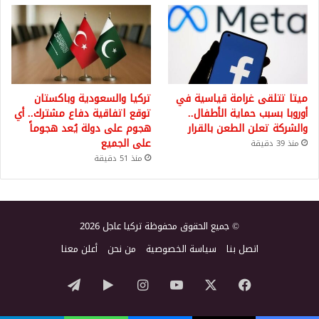
ميتا تتلقى غرامة قياسية في
تركيا والسعودية وباكستان
أوروبا بسبب حماية الأطفال..
توقع اتفاقية دفاع مشترك.. أي
والشركة تعلن الطعن بالقرار
هجوم على دولة يُعد هجوماً
على الجميع
منذ 39 دقيقة
منذ 51 دقيقة
© جميع الحقوق محفوظة تركيا عاجل 2026
اتصل بنا
سياسة الخصوصية
من نحن
أعلن معنا
‫X
فيسبوك
‫YouTube
انستقرام
‏Google
تيلقرام
Play