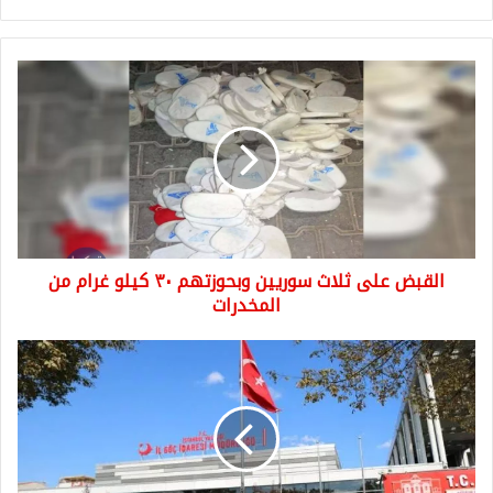
القبض
على
ثلاث
سوريين
وبحوزتهم
٣٠
كيلو
غرام
من
القبض على ثلاث سوريين وبحوزتهم ٣٠ كيلو غرام من
المخدرات
المخدرات
تركيا
تدرس
منح
الإقامة
السياحية
للسوريين
بدلاً