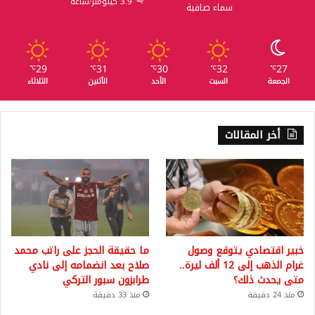
3.9 كيلومتر/ساعة
سماء صافية
29
31
30
32
27
℃
℃
℃
℃
℃
الجمعة
السبت
الأحد
الأثنين
الثلاثاء
أخر المقالات
خبير اقتصادي يتوقع وصول
ما حقيقة الحجز على راتب محمد
غرام الذهب إلى 12 ألف ليرة..
صلاح بعد انضمامه إلى نادي
متى يحدث ذلك؟
طرابزون سبور التركي
منذ 24 دقيقة
منذ 33 دقيقة