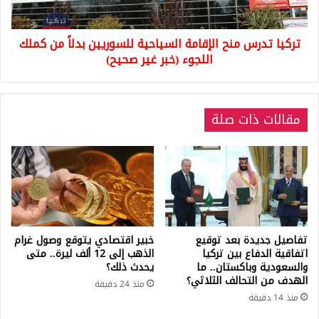
من
كملك
تركيا تدرس منح الإقامة السياحية للسوريين بدلاً من كملك
اللجوء
(خبر
اللجوء (خبر غير صحيح)
غير
صحيح)
مقالات ذات صلة
تفاصيل جديدة بعد توقيع
خبير اقتصادي يتوقع وصول غرام
اتفاقية الدفاع بين تركيا
الذهب إلى 12 ألف ليرة.. متى
والسعودية وباكستان.. ما
يحدث ذلك؟
الهدف من التحالف الثلاثي؟
منذ 24 دقيقة
منذ 14 دقيقة