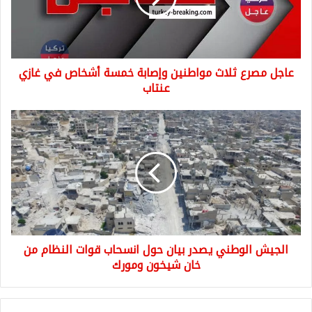
خمسة
أشخاص
في
غازي
عاجل مصرع ثلاث مواطنين وإصابة خمسة أشخاص في غازي
عنتاب
عنتاب
الجيش
الوطني
يصدر
بيان
حول
انسحاب
قوات
النظام
من
الجيش الوطني يصدر بيان حول انسحاب قوات النظام من
خان
شيخون
خان شيخون ومورك
ومورك