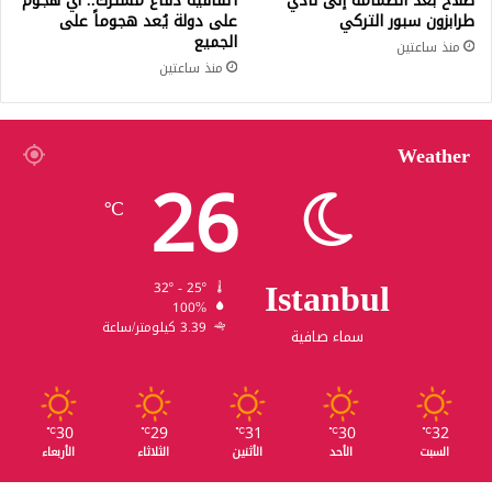
صلاح بعد انضمامه إلى نادي
اتفاقية دفاع مشترك.. أي هجوم
طرابزون سبور التركي
على دولة يُعد هجوماً على
الجميع
منذ ساعتين
منذ ساعتين
Weather
26
℃
Istanbul
32º - 25º
100%
3.39 كيلومتر/ساعة
سماء صافية
30
29
31
30
32
℃
℃
℃
℃
℃
السبت
الأحد
الأثنين
الثلاثاء
الأربعاء