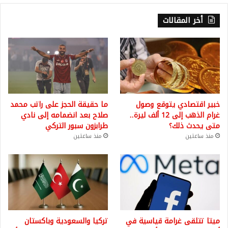
أخر المقالات
خبير اقتصادي يتوقع وصول
ما حقيقة الحجز على راتب محمد
غرام الذهب إلى 12 ألف ليرة..
صلاح بعد انضمامه إلى نادي
متى يحدث ذلك؟
طرابزون سبور التركي
منذ ساعتين
منذ ساعتين
ميتا تتلقى غرامة قياسية في
تركيا والسعودية وباكستان