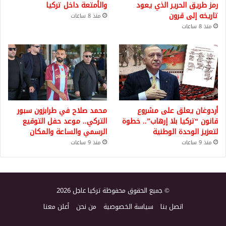
رمز طريق الحرير الذي يعود
والأمتعة داخل تركيا
تاريخه إلى قرون
منذ 8 ساعات
منذ 8 ساعات
أردوغان يعلق على مشروع
محمد صلاح في طرابزون سبور
قانون “تركيا بلا إرهاب”.. خطوة
التركي.. موعد حفل التوقيع
لتعزيز الوحدة الوطنية
الرسمي والساعة والمكان
منذ 9 ساعات
منذ 9 ساعات
© جميع الحقوق محفوظة تركيا عاجل 2026
اتصل بنا
سياسة الخصوصية
من نحن
أعلن معنا