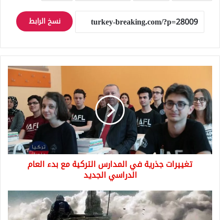
نسخ الرابط
تغييرات
جذرية
في
المدارس
التركية
مع
بدء
العام
الدراسي
تغييرات جذرية في المدارس التركية مع بدء العام
الجديد
الدراسي الجديد
الرئاسة
التركية:
ملف