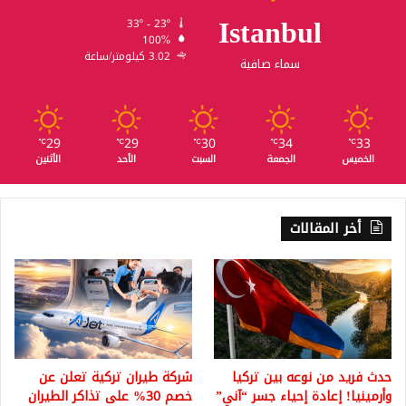
Istanbul
33º - 23º
100%
3.02 كيلومتر/ساعة
سماء صافية
29
29
30
34
33
℃
℃
℃
℃
℃
الخميس
الجمعة
السبت
الأحد
الأثنين
أخر المقالات
حدث فريد من نوعه بين تركيا
شركة طيران تركية تعلن عن
وأرمينيا! إعادة إحياء جسر “آني”
خصم 30% على تذاكر الطيران