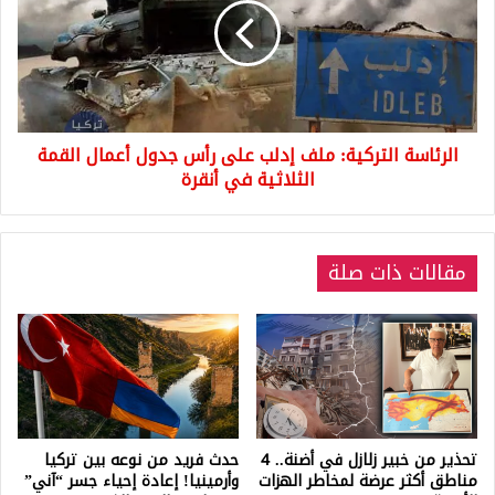
إدلب
على
رأس
جدول
أعمال
القمة
الرئاسة التركية: ملف إدلب على رأس جدول أعمال القمة
الثلاثية
في
الثلاثية في أنقرة
أنقرة
مقالات ذات صلة
تحذير من خبير زلازل في أضنة.. 4
حدث فريد من نوعه بين تركيا
مناطق أكثر عرضة لمخاطر الهزات
وأرمينيا! إعادة إحياء جسر “آني”