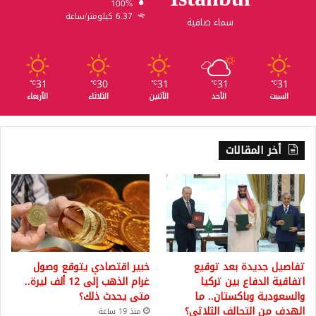
100%
6.37 كيلومتر/ساعة
سماء صافية
31
30
31
31
31
℃
℃
℃
℃
℃
السبت
الأحد
الأثنين
الثلاثاء
الأربعاء
أخر المقالات
تفاصيل جديدة بعد توقيع
خبير اقتصادي يتوقع وصول
اتفاقية الدفاع بين تركيا
غرام الذهب إلى 12 ألف ليرة..
والسعودية وباكستان.. ما
متى يحدث ذلك؟
الهدف من التحالف الثلاثي؟
منذ 19 ساعة