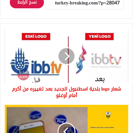
نسخ الرابط
شعار
logo
بلدية
اسطنبول
الجديد
بعد
تغييره
من
أكرم
شعار logo بلدية اسطنبول الجديد بعد تغييره من أكرم
أمام
أوغلو
أمام أوغلو
ياز
بيه
Yazbee
تطبيق
تركي