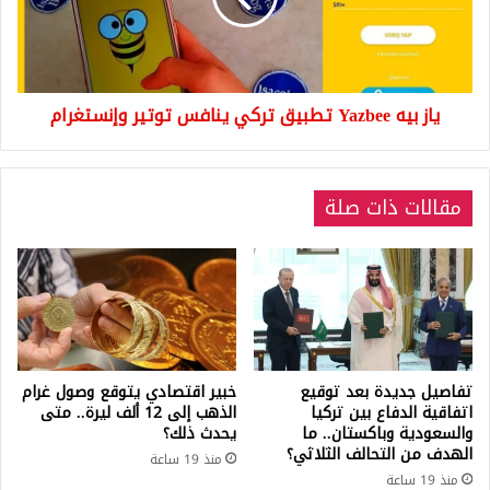
ينافس
توتير
وإنستغرام
ياز بيه Yazbee تطبيق تركي ينافس توتير وإنستغرام
مقالات ذات صلة
تفاصيل جديدة بعد توقيع
خبير اقتصادي يتوقع وصول غرام
اتفاقية الدفاع بين تركيا
الذهب إلى 12 ألف ليرة.. متى
والسعودية وباكستان.. ما
يحدث ذلك؟
الهدف من التحالف الثلاثي؟
منذ 19 ساعة
منذ 19 ساعة