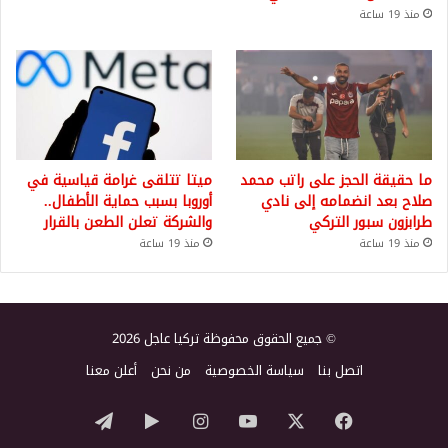
منذ 19 ساعة
ما حقيقة الحجز على راتب محمد
ميتا تتلقى غرامة قياسية في
صلاح بعد انضمامه إلى نادي
أوروبا بسبب حماية الأطفال..
طرابزون سبور التركي
والشركة تعلن الطعن بالقرار
منذ 19 ساعة
منذ 19 ساعة
© جميع الحقوق محفوظة تركيا عاجل 2026
اتصل بنا
سياسة الخصوصية
من نحن
أعلن معنا
‫X
فيسبوك
‫YouTube
انستقرام
‏Google
تيلقرام