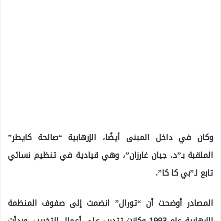
وكان في داخل المبنى أيضًا، الإرهابية “صالحة كايطر”
الملقبة بـ”د. جيان غارزان”، وهي قيادية في تنظيم نسائي
تابع لـ”بي كا كا”.
المصادر أوضحت أن “تورال” انضمت إلى صفوف المنظمة
الإرهابية عام 1993 وكانت تتدرب على أعمال التخريب، وبدأت