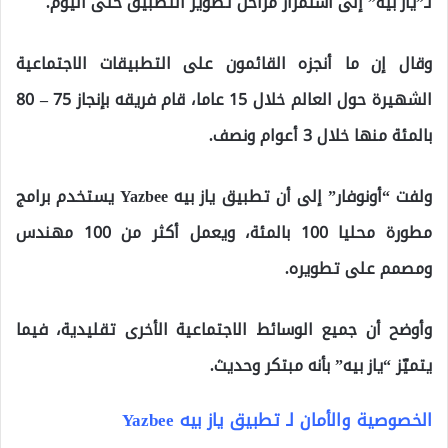
لـ”ياز بيه” إلى استمرار مراحل تطوير التطبيق حتى اليوم.
وقال إن ما أنجزه القائمون على التطبيقات الاجتماعية
الشهيرة حول العالم خلال 15 عاما، قام فريقه بإنجاز 75 – 80
بالمئة منها خلال 3 أعوام ونصف.
ولفت “أونوفار” إلى أن تطبيق ياز بيه Yazbee يستخدم برامج
مطورة محليا 100 بالمئة، ويعمل أكثر من 100 مهندس
ومصمم على تطويره.
وأوضح أن جميع الوسائط الاجتماعية الأخرى تقليدية، فيما
يتميّز “ياز بيه” بأنه مبتكر وحديث.
الخصوصية والأمان لـ تطبيق ياز بيه Yazbee