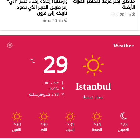
مناطق أكثر عرضة لمخاطر الهزات
وأرمينيا! إعادة إحياء جسر “آني”
الأرضية
رمز طريق الحرير الذي يعود
تاريخه إلى قرون
منذ 20 ساعة
منذ 20 ساعة
Weather
29
℃
Istanbul
30º - 26º
100%
5.98 كيلومتر/ساعة
سماء صافية
30
30
31
34
28
℃
℃
℃
℃
℃
الخميس
الجمعة
السبت
الأحد
الأثنين