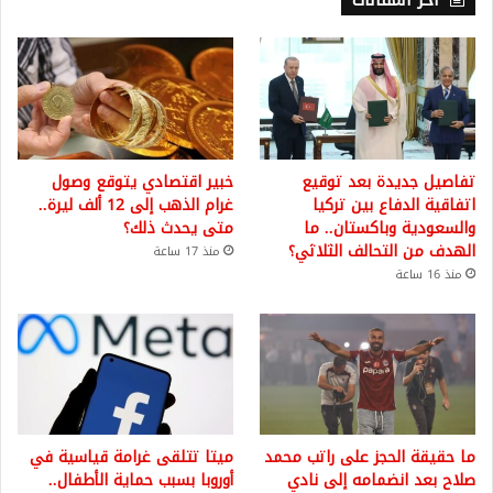
أخر المقالات
تفاصيل جديدة بعد توقيع
خبير اقتصادي يتوقع وصول
اتفاقية الدفاع بين تركيا
غرام الذهب إلى 12 ألف ليرة..
والسعودية وباكستان.. ما
متى يحدث ذلك؟
الهدف من التحالف الثلاثي؟
منذ 17 ساعة
منذ 16 ساعة
ما حقيقة الحجز على راتب محمد
ميتا تتلقى غرامة قياسية في
صلاح بعد انضمامه إلى نادي
أوروبا بسبب حماية الأطفال..