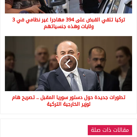
نظامي
في
تركيا تلقي القبض على 394 مهاجرا غير نظامي في 3
3
ولايات
ولايات وهذه جنسياتهم
وهذه
جنسياتهم
تطورات
جديدة
حول
دستور
سوريا
المقبل
..
تصريح
هام
تطورات جديدة حول دستور سوريا المقبل .. تصريح هام
لوزير
الخارجية
لوزير الخارجية التركية
التركية
مقالات ذات صلة