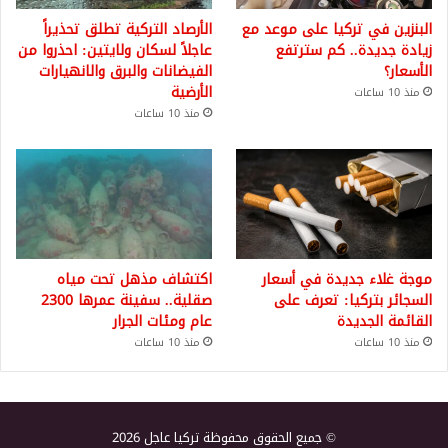
البنزين في تركيا على موعد مع
الأرصاد التركية تطلق تحذيراً
زيادة جديدة.. كم سترتفع
عاجلاً لسكان ولايتين: احذروا من
الأسعار؟
الفيضانات والبرق والانهيارات
الأرضية
منذ 10 ساعات
منذ 10 ساعات
موجة غلاء جديدة في أسعار
اكتشاف مذهل تحت مياه
السجائر بتركيا: تعرف على
صقلية.. سفينة عمرها 2300
القائمة الجديدة
عام ومئات الجرار
منذ 10 ساعات
منذ 10 ساعات
© جميع الحقوق محفوظة تركيا عاجل 2026