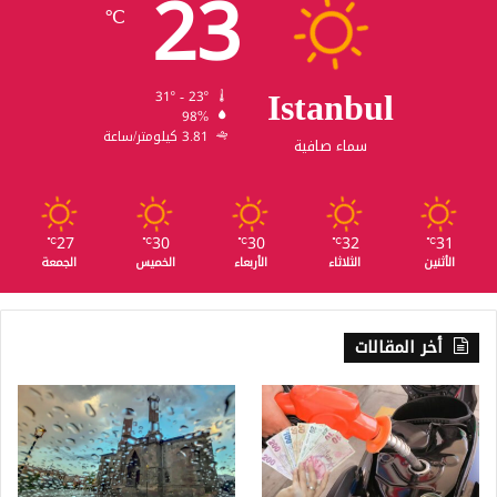
23
℃
Istanbul
31º - 23º
98%
3.81 كيلومتر/ساعة
سماء صافية
27
30
30
32
31
℃
℃
℃
℃
℃
الأثنين
الثلاثاء
الأربعاء
الخميس
الجمعة
أخر المقالات