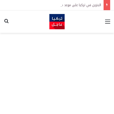
البنزين في تركيا على موعد مع زيادة جديدة.. كم سترتفع الأسعار؟
القائمة
اكت