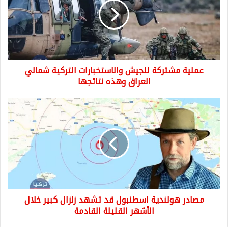
والاستخبارات
التركية
شمالي
العراق
وهذه
نتائجها
عملية مشتركة للجيش والاستخبارات التركية شمالي
العراق وهذه نتائجها
مصادر
هولندية
اسطنبول
قد
تشهد
زلزال
كبير
خلال
الأشهر
مصادر هولندية اسطنبول قد تشهد زلزال كبير خلال
القليلة
القادمة
الأشهر القليلة القادمة