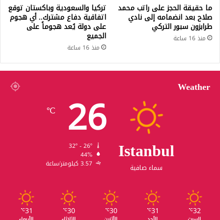
ما حقيقة الحجز على راتب محمد
تركيا والسعودية وباكستان توقع
صلاح بعد انضمامه إلى نادي
اتفاقية دفاع مشترك.. أي هجوم
طرابزون سبور التركي
على دولة يُعد هجوماً على
الجميع
منذ 16 ساعة
منذ 16 ساعة
Weather
26
℃
Istanbul
32º - 26º
44%
3.57 كيلومتر/ساعة
سماء صافية
31
30
30
31
32
℃
℃
℃
℃
℃
السبت
الأحد
الأثنين
الثلاثاء
الأربعاء