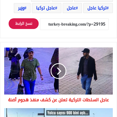
تركيا عاجل
عاجل
عاجل تركيا
وزير
نسخ الرابط
عاجل
السلطات
التركية
تعلن
عن
كشف
منفذ
هجوم
أضنة
عاجل السلطات التركية تعلن عن كشف منفذ هجوم أضنة
مئات
المواطنين