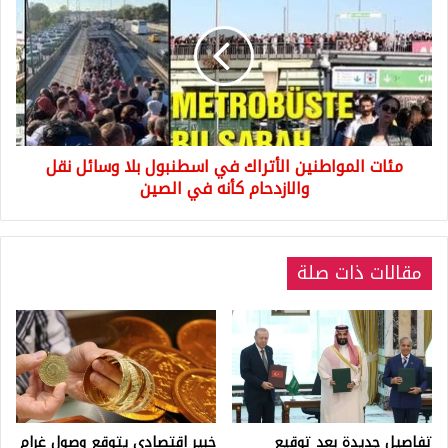
الأتراك
في
اسطنبول
بلا
وسائل
نقل
والازدحام
مئات المواطنين الأتراك في اسطنبول بلا وسائل نقل
كأنه
في
والازدحام كأنه في الصين
الصين
مقالات ذات صلة
تفاصيل جديدة بعد توقيع
خبير اقتصادي يتوقع وصول غرام