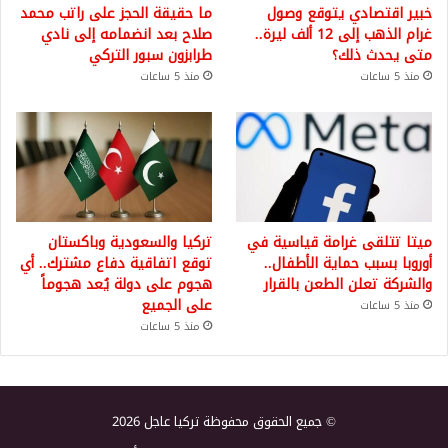
خبير اقتصادي يتوقع وصول
ما حقيقة الحجز على راتب محمد
غرام الذهب إلى 12 ألف ليرة..
صلاح بعد انضمامه إلى نادي
متى يحدث ذلك؟
طرابزون سبور التركي
منذ 5 ساعات
منذ 5 ساعات
ميتا تتلقى غرامة قياسية في
تركيا والسعودية وباكستان
أوروبا بسبب حماية الأطفال..
توقع اتفاقية دفاع مشترك.. أي
والشركة تعلن الطعن بالقرار
هجوم على دولة يُعد هجوماً
على الجميع
منذ 5 ساعات
منذ 5 ساعات
© جميع الحقوق محفوظة تركيا عاجل 2026