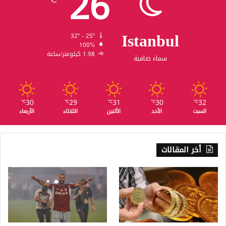
26
Istanbul
32º - 25º
100%
1.98 كيلومتر/ساعة
سماء صافية
30
29
31
30
32
℃
℃
℃
℃
℃
السبت
الأحد
الأثنين
الثلاثاء
الأربعاء
أخر المقالات