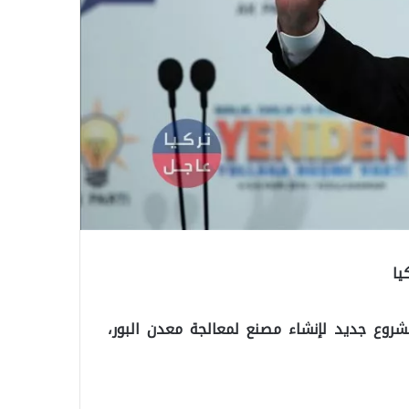
يا
وع جديد لإنشاء مصنع لمعالجة معدن البور،