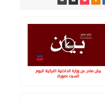
ن
ر
ة
خلية
كية
وم
بت
رة)
بيان صادر عن وزارة الداخلية التركية اليوم
السبت (صورة)