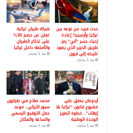
حدث فريد من نوعه بين
شركة طيران تركية
تركيا وأرمينيا! إعادة
تعلن عن خصم 30%
إحياء جسر “آني” رمز
على تذاكر الطيران
طريق الحرير الذي يعود
والأمتعة داخل تركيا
تاريخه إلى قرون
منذ 5 ساعات
منذ 5 ساعات
أردوغان يعلق على
محمد صلاح في طرابزون
مشروع قانون “تركيا بلا
سبور التركي.. موعد
إرهاب”.. خطوة لتعزيز
حفل التوقيع الرسمي
الوحدة الوطنية
والساعة والمكان
منذ 5 ساعات
منذ 5 ساعات