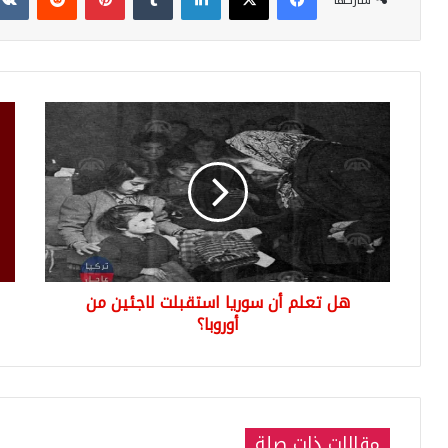
شاركها
هل
بيا
تعلم
صاد
أن
عن
سوريا
وزار
استقبلت
الدا
لاجئين
التر
من
الي
أوروبا؟
الس
(صو
هل تعلم أن سوريا استقبلت لاجئين من
أوروبا؟
مقالات ذات صلة