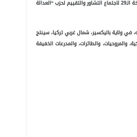
جاء ذلك في كلمة لأردوغان خلال مشاركته بفعاليات النسخة الـ29 لاجتماع التشاور والتقييم لحزب “العدالة
 في ولاية باليكسير، شمال غربي تركيا، سينتج
ة، والمروحيات، والطائرات، والمدرعات الخفيفة