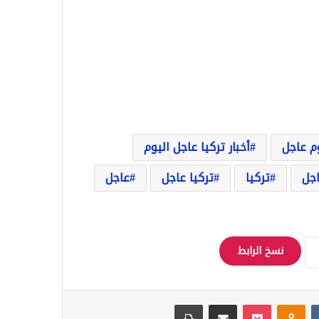
وم عاجل
أخبار تركيا عاجل اليوم
اجل
تركيا
تركيا عاجل
عاجل
نسخ الرابط
Odnoklassniki
‫Pocket
مشاركة عبر البريد
طباعة