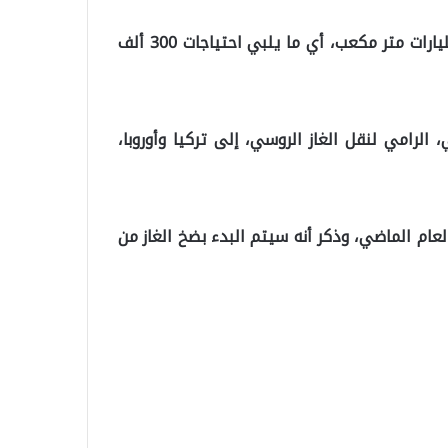
وأوضح أن الحقول الجديدة تضم احتياطات تقدر بنحو 3 مليارات متر مكعب، أي ما يلبي احتياجات 300 ألف
لرامي لنقل الغاز الروسي، إلى تركيا وأوروبا،
لعام الماضي، وذكر أنه سيتم البدء بضخ الغاز من