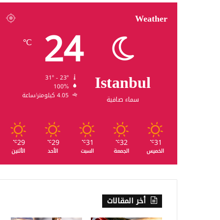
Weather
24
℃
Istanbul
31º - 23º
100%
4.05 كيلومتر/ساعة
سماء صافية
29
29
31
32
31
℃
℃
℃
℃
℃
الخميس
الجمعة
السبت
الأحد
الأثنين
أخر المقالات