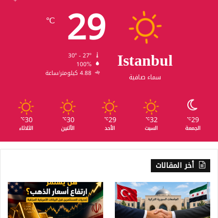
29
℃
Istanbul
30º - 27º
100%
4.88 كيلومتر/ساعة
سماء صافية
30
30
29
32
29
℃
℃
℃
℃
℃
الجمعة
السبت
الأحد
الأثنين
الثلاثاء
أخر المقالات