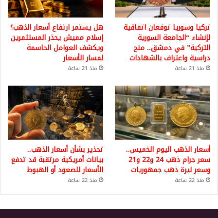
تركيا وسوريا توقعان اتفاقية
هل يستمر ارتفاع أسعار الذهب؟
لإنشاء “الجامعة السورية
إسلام مميش يحذر المستثمرين
التركية” في دمشق.. منح
ويكشف العوامل الحاسمة
دراسية واعتراف بالشهادات
لمسار الأسعار
منذ 21 ساعة
منذ 21 ساعة
أسعار الذهب اليوم الخميس..
تحذير بشأن أسعار الذهب..
سعر جرام ذهب 24 و22 و21
بيانات أمريكية مرتقبة قد تدفع
وسعر ليرة ذهب جمهوريات
الأسعار للصعود أو الهبوط
منذ 22 ساعة
منذ 22 ساعة