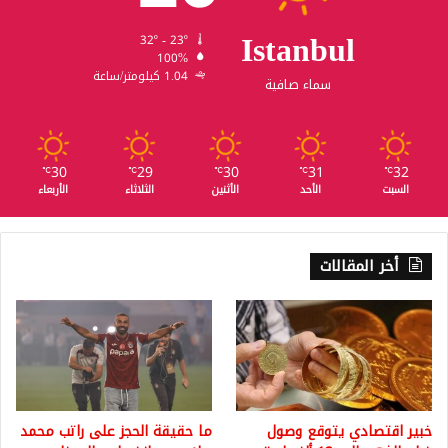
Istanbul
32º - 23º
100%
1.04 كيلومتر/ساعة
سماء صافية
30
29
30
31
32
℃
℃
℃
℃
℃
السبت
الأحد
الأثنين
الثلاثاء
الأربعاء
أخر المقالات
خبير اقتصادي يتوقع وصول
ما حقيقة الحجز على راتب محمد