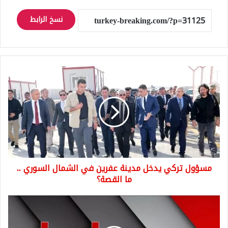
نسخ الرابط
مسؤول
تركي
يدخل
مدينة
عفرين
في
الشمال
السوري
..
مسؤول تركي يدخل مدينة عفرين في الشمال السوري ..
ما
القصة؟
ما القصة؟
عاجل
وزير
الدفاع