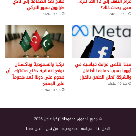
غرام الذهب إلى 12 ألف ليرة..
صلاح بعد انضمامه إلى نادي
متى يحدث ذلك؟
طرابزون سبور التركي
منذ 9 ساعات
منذ 9 ساعات
ميتا تتلقى غرامة قياسية في
تركيا والسعودية وباكستان
أوروبا بسبب حماية الأطفال..
توقع اتفاقية دفاع مشترك.. أي
والشركة تعلن الطعن بالقرار
هجوم على دولة يُعد هجوماً
على الجميع
منذ 10 ساعات
منذ 10 ساعات
© جميع الحقوق محفوظة تركيا عاجل 2026
اتصل بنا
سياسة الخصوصية
من نحن
أعلن معنا