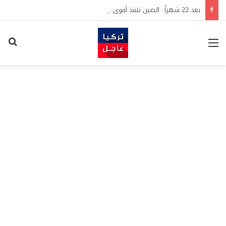
بعد 22 شهراً.. الصين تنفذ أقوى عملية شراء للذهب منذ أكتوبر 2023
القائمة
اكت