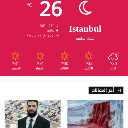
26
℃
Istanbul
30º - 25º
100%
3.22 كيلومتر/ساعة
سماء صافية
31
31
30
32
30
℃
℃
℃
℃
℃
الأحد
الأثنين
الثلاثاء
الأربعاء
الخميس
أخر المقالات