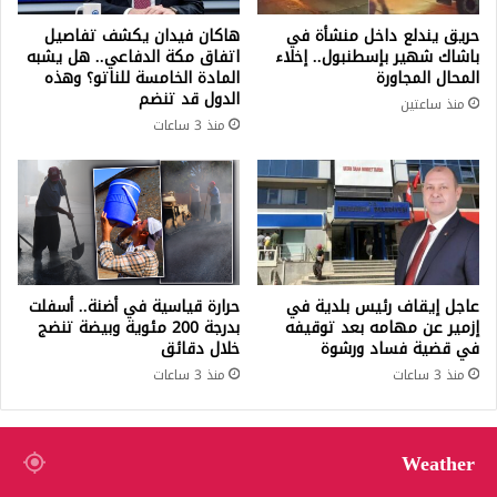
حريق يندلع داخل منشأة في
هاكان فيدان يكشف تفاصيل
باشاك شهير بإسطنبول.. إخلاء
اتفاق مكة الدفاعي.. هل يشبه
المحال المجاورة
المادة الخامسة للناتو؟ وهذه
الدول قد تنضم
منذ ساعتين
منذ 3 ساعات
عاجل إيقاف رئيس بلدية في
حرارة قياسية في أضنة.. أسفلت
إزمير عن مهامه بعد توقيفه
بدرجة 200 مئوية وبيضة تنضج
في قضية فساد ورشوة
خلال دقائق
منذ 3 ساعات
منذ 3 ساعات
Weather