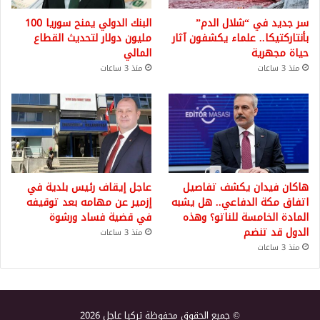
سر جديد في “شلال الدم”
البنك الدولي يمنح سوريا 100
بأنتاركتيكا.. علماء يكشفون آثار
مليون دولار لتحديث القطاع
حياة مجهرية
المالي
منذ 3 ساعات
منذ 3 ساعات
هاكان فيدان يكشف تفاصيل
عاجل إيقاف رئيس بلدية في
اتفاق مكة الدفاعي.. هل يشبه
إزمير عن مهامه بعد توقيفه
المادة الخامسة للناتو؟ وهذه
في قضية فساد ورشوة
الدول قد تنضم
منذ 3 ساعات
منذ 3 ساعات
© جميع الحقوق محفوظة تركيا عاجل 2026