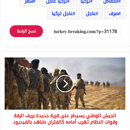
انخفاض
تركيا
تركيا عاجل
سعر
صرف
عاجل
عاجل تركيا
نسخ الرابط
الجيش
الوطني
يسيطر
على
قرية
جديدة
بريف
الرقة
وقوات
الجيش الوطني يسيطر على قرية جديدة بريف الرقة
النظام
تهرب
وقوات النظام تهرب أمامه كالفئران (شاهد بالفيديو).
أمامه