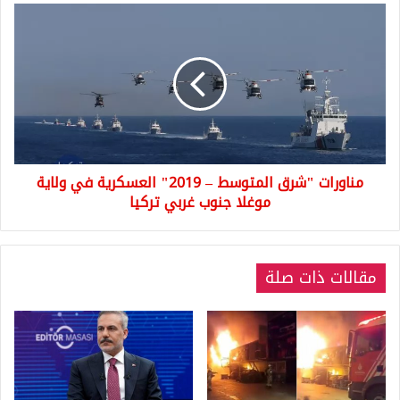
كالفئران
مناورات
(شاهد
"شرق
بالفيديو).
المتوسط
–
2019"
العسكرية
في
ولاية
موغلا
مناورات "شرق المتوسط – 2019" العسكرية في ولاية
جنوب
غربي
موغلا جنوب غربي تركيا
تركيا
مقالات ذات صلة