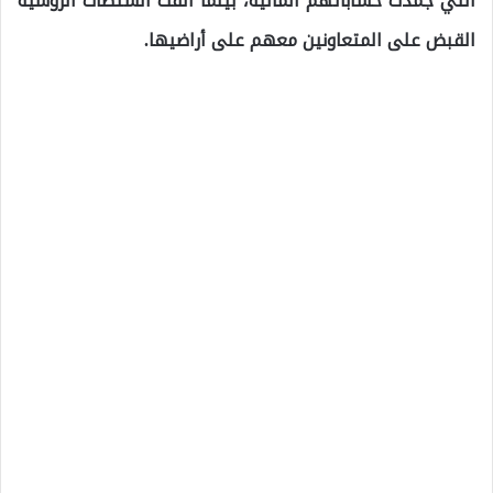
التي جمدت حساباتهم المالية، بينما ألقت السلطات الروسية
القبض على المتعاونين معهم على أراضيها.