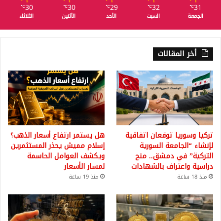
30
30
29
32
31
℃
℃
℃
℃
℃
الجمعة
السبت
الأحد
الأثنين
الثلاثاء
أخر المقالات
تركيا وسوريا توقعان اتفاقية
هل يستمر ارتفاع أسعار الذهب؟
لإنشاء “الجامعة السورية
إسلام مميش يحذر المستثمرين
التركية” في دمشق.. منح
ويكشف العوامل الحاسمة
دراسية واعتراف بالشهادات
لمسار الأسعار
منذ 18 ساعة
منذ 19 ساعة