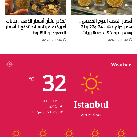
أسعار الذهب اليوم الخميس..
تحذير بشأن أسعار الذهب.. بيانات
سعر جرام ذهب 24 و22 و21
أمريكية مرتقبة قد تدفع الأسعار
وسعر ليرة ذهب جمهوريات
للصعود أو الهبوط
منذ 20 ساعة
منذ 20 ساعة
Weather
32
℃
Istanbul
33º - 27º
100%
6.08 كيلومتر/ساعة
سماء صافية