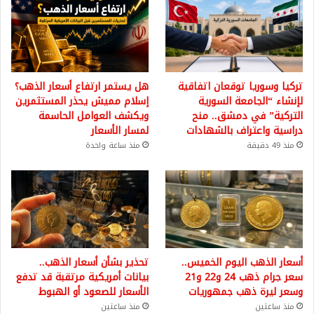
تركيا وسوريا توقعان اتفاقية
هل يستمر ارتفاع أسعار الذهب؟
لإنشاء “الجامعة السورية
إسلام مميش يحذر المستثمرين
التركية” في دمشق.. منح
ويكشف العوامل الحاسمة
دراسية واعتراف بالشهادات
لمسار الأسعار
منذ 49 دقيقة
منذ ساعة واحدة
أسعار الذهب اليوم الخميس..
تحذير بشأن أسعار الذهب..
سعر جرام ذهب 24 و22 و21
بيانات أمريكية مرتقبة قد تدفع
وسعر ليرة ذهب جمهوريات
الأسعار للصعود أو الهبوط
منذ ساعتين
منذ ساعتين