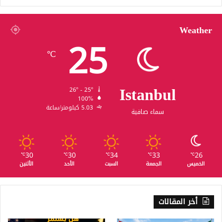
Weather
25
℃
Istanbul
26º - 25º
100%
5.03 كيلومتر/ساعة
سماء صافية
30
30
34
33
26
℃
℃
℃
℃
℃
الخميس
الجمعة
السبت
الأحد
الأثنين
أخر المقالات