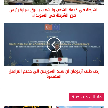
فرع
الشرطة في خدمة الشعب والشعب يسرق سيارة رئيس
الشرطة
في
فرع الشرطة في السويداء
السويداء
رجب
طيب
أردوغان
لن
نعيد
السوريين
الى
جحيم
البراميل
رجب طيب أردوغان لن نعيد السوريين الى جحيم البراميل
المتفجرة
المتفجرة
مقالات ذات صلة