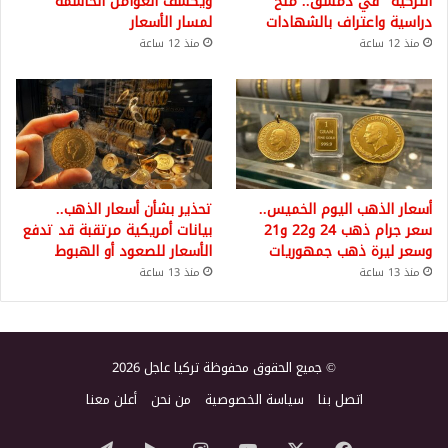
التركية” في دمشق.. منح
ويكشف العوامل الحاسمة
دراسية واعتراف بالشهادات
لمسار الأسعار
منذ 12 ساعة
منذ 12 ساعة
أسعار الذهب اليوم الخميس..
تحذير بشأن أسعار الذهب..
سعر جرام ذهب 24 و22 و21
بيانات أمريكية مرتقبة قد تدفع
وسعر ليرة ذهب جمهوريات
الأسعار للصعود أو الهبوط
منذ 13 ساعة
منذ 13 ساعة
© جميع الحقوق محفوظة تركيا عاجل 2026
اتصل بنا
سياسة الخصوصية
من نحن
أعلن معنا