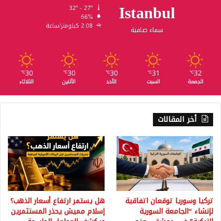
Istanbul
32º - 27º
66%
2.08 كيلومتر/ساعة
سماء صافية
30
30
30
31
32
℃
℃
℃
℃
℃
الجمعة
السبت
الأحد
الأثنين
الثلاثاء
أخر المقالات
تركيا وسوريا توقعان اتفاقية
هل يستمر ارتفاع أسعار الذهب؟
لإنشاء “الجامعة السورية
إسلام مميش يحذر المستثمرين