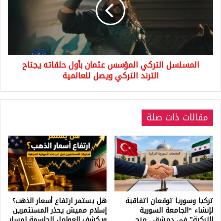
عثمان
بأول
حلقاته
يجتاح
الترند
التركي
المسلسل التركي المؤسس عثمان بأول حلقاته يجتاح
ويصل
للعالمية
الترند التركي ويصل للعالمية
مقالات ذات صلة
تركيا وسوريا توقعان اتفاقية
هل يستمر ارتفاع أسعار الذهب؟
لإنشاء “الجامعة السورية
إسلام مميش يحذر المستثمرين
التركية” في دمشق.. منح
ويكشف العوامل الحاسمة لمسار