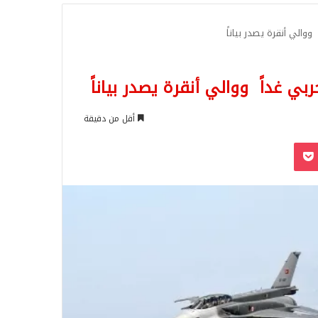
للبحث
والي أنقرة يصدر بياناً
 غداً ووالي أنقرة يصدر بياناً
أقل من دقيقة
‫Pocket
Odnoklassn