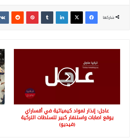
فيسبوك
‫X
لينكدإن
بينتيريست
شاركها
عاجل:
الج
إنذار
الس
لمواد
في
كيميائية
تركي
في
..
أقساراي
عر
يوقع
خيا
اصابات
تطل
واستنفار
موا
عاجل: إنذار لمواد كيميائية في أقساراي
كبير
وشر
للسلطات
يوقع اصابات واستنفار كبير للسلطات التركية
ألب
التركية
وأد
(فيديو)
(فيديو)
كهر
وغي