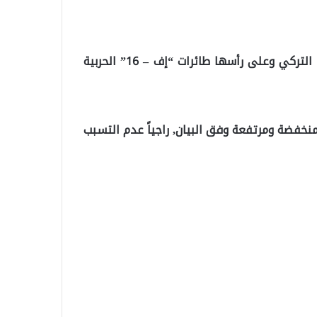
حيث ستشهد سماء انقرة تدريبات عسكرية لسلاح الجوي التركي وعلى رأسها طائرات “إف – 16” الحربية
نخفضة ومرتفعة وفق البيان, راجياً عدم التسبب