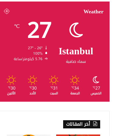
Weather
27
℃
Istanbul
27º - 26º
100%
5.76 كيلومتر/ساعة
سماء صافية
30
30
31
34
27
℃
℃
℃
℃
℃
الخميس
الجمعة
السبت
الأحد
الأثنين
أخر المقالات