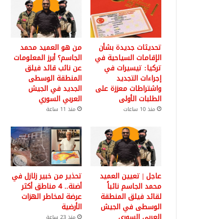
تحديثات جديدة بشأن
من هو العميد محمد
الإقامات السياحية في
الجاسم؟ أبرز المعلومات
تركيا: تيسيرات في
عن نائب قائد فيلق
إجراءات التجديد
المنطقة الوسطى
واشتراطات معززة على
الجديد في الجيش
الطلبات الأولى
العربي السوري
منذ 10 ساعات
منذ 11 ساعة
عاجل | تعيين العميد
تحذير من خبير زلازل في
محمد الجاسم نائباً
أضنة.. 4 مناطق أكثر
لقائد فيلق المنطقة
عرضة لمخاطر الهزات
الوسطى في الجيش
الأرضية
العربي السوري
منذ 23 ساعة