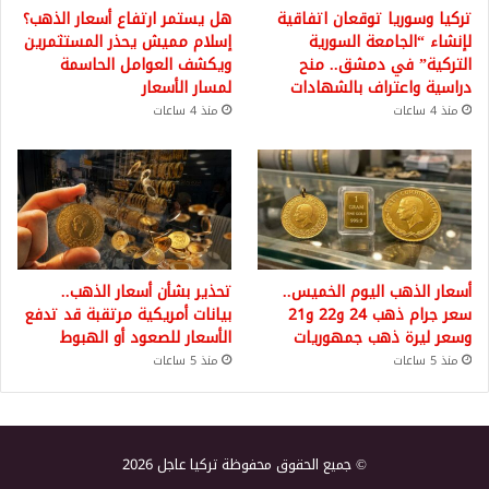
تركيا وسوريا توقعان اتفاقية
هل يستمر ارتفاع أسعار الذهب؟
لإنشاء “الجامعة السورية
إسلام مميش يحذر المستثمرين
التركية” في دمشق.. منح
ويكشف العوامل الحاسمة
دراسية واعتراف بالشهادات
لمسار الأسعار
منذ 4 ساعات
منذ 4 ساعات
أسعار الذهب اليوم الخميس..
تحذير بشأن أسعار الذهب..
سعر جرام ذهب 24 و22 و21
بيانات أمريكية مرتقبة قد تدفع
وسعر ليرة ذهب جمهوريات
الأسعار للصعود أو الهبوط
منذ 5 ساعات
منذ 5 ساعات
© جميع الحقوق محفوظة تركيا عاجل 2026