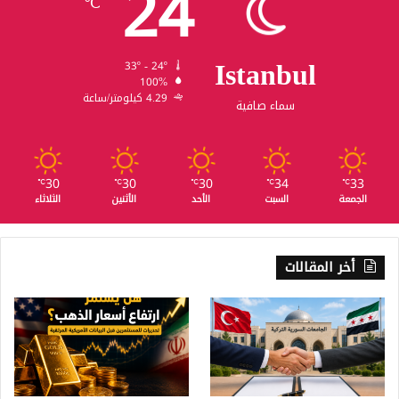
24
℃
Istanbul
33º - 24º
100%
4.29 كيلومتر/ساعة
سماء صافية
30
30
30
34
33
℃
℃
℃
℃
℃
الجمعة
السبت
الأحد
الأثنين
الثلاثاء
أخر المقالات