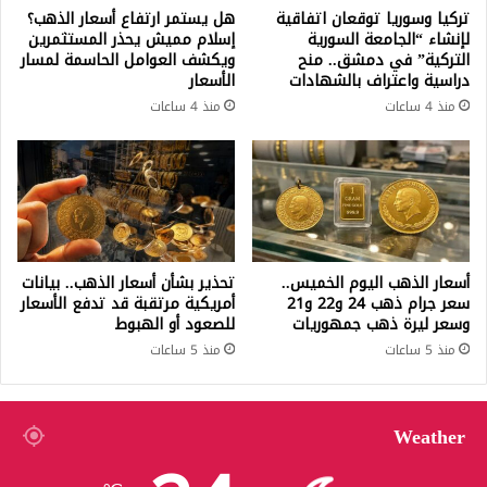
تركيا وسوريا توقعان اتفاقية
هل يستمر ارتفاع أسعار الذهب؟
لإنشاء “الجامعة السورية
إسلام مميش يحذر المستثمرين
التركية” في دمشق.. منح
ويكشف العوامل الحاسمة لمسار
دراسية واعتراف بالشهادات
الأسعار
منذ 4 ساعات
منذ 4 ساعات
أسعار الذهب اليوم الخميس..
تحذير بشأن أسعار الذهب.. بيانات
سعر جرام ذهب 24 و22 و21
أمريكية مرتقبة قد تدفع الأسعار
وسعر ليرة ذهب جمهوريات
للصعود أو الهبوط
منذ 5 ساعات
منذ 5 ساعات
Weather