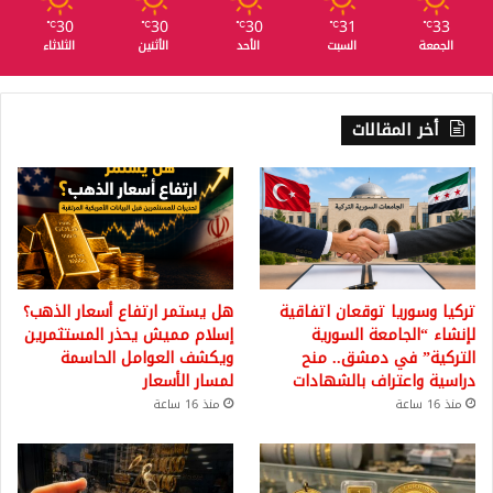
30
30
30
31
33
℃
℃
℃
℃
℃
الجمعة
السبت
الأحد
الأثنين
الثلاثاء
أخر المقالات
تركيا وسوريا توقعان اتفاقية
هل يستمر ارتفاع أسعار الذهب؟
لإنشاء “الجامعة السورية
إسلام مميش يحذر المستثمرين
التركية” في دمشق.. منح
ويكشف العوامل الحاسمة
دراسية واعتراف بالشهادات
لمسار الأسعار
منذ 16 ساعة
منذ 16 ساعة