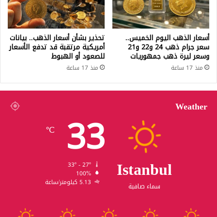
أسعار الذهب اليوم الخميس..
تحذير بشأن أسعار الذهب.. بيانات
سعر جرام ذهب 24 و22 و21
أمريكية مرتقبة قد تدفع الأسعار
وسعر ليرة ذهب جمهوريات
للصعود أو الهبوط
منذ 17 ساعة
منذ 17 ساعة
Weather
33
℃
Istanbul
33º - 27º
100%
5.13 كيلومتر/ساعة
سماء صافية