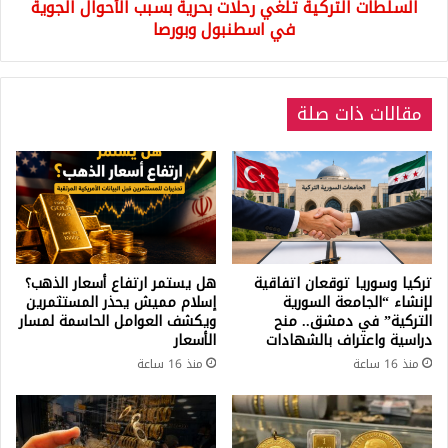
السلطات التركية تلغي رحلات بحرية بسبب الأحوال الجوية
اسطنبول
وبورصا
في اسطنبول وبورصا
مقالات ذات صلة
تركيا وسوريا توقعان اتفاقية
هل يستمر ارتفاع أسعار الذهب؟
لإنشاء “الجامعة السورية
إسلام مميش يحذر المستثمرين
التركية” في دمشق.. منح
ويكشف العوامل الحاسمة لمسار
دراسية واعتراف بالشهادات
الأسعار
منذ 16 ساعة
منذ 16 ساعة