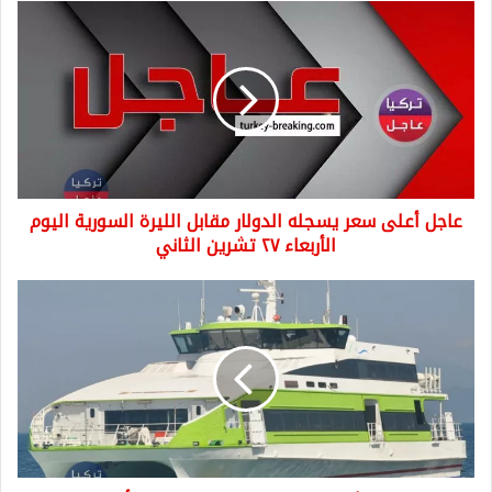
عاجل
أعلى
سعر
يسجله
الدولار
مقابل
الليرة
السورية
اليوم
عاجل أعلى سعر يسجله الدولار مقابل الليرة السورية اليوم
الأربعاء
٢٧
الأربعاء ٢٧ تشرين الثاني
تشرين
الثاني
السلطات
التركية
تلغي
رحلات
بحرية
بسبب
الأحوال
الجوية
في