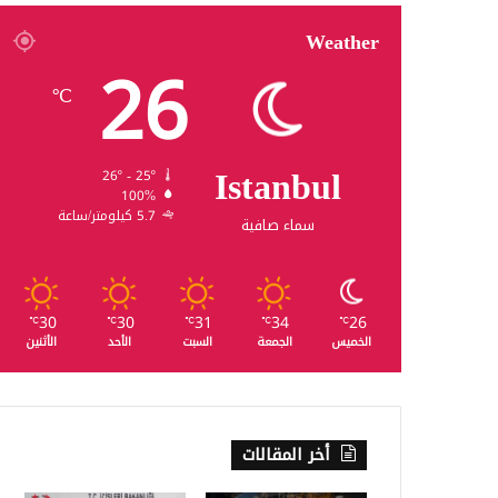
Weather
26
℃
Istanbul
26º - 25º
100%
5.7 كيلومتر/ساعة
سماء صافية
30
30
31
34
26
℃
℃
℃
℃
℃
الخميس
الجمعة
السبت
الأحد
الأثنين
أخر المقالات