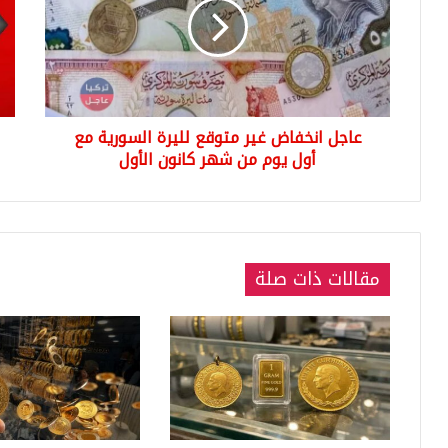
متوقع
ويص
لليرة
الدو
السورية
٩٠٠
مع
لير
أول
سور
يوم
عاجل انخفاض غير متوقع لليرة السورية مع
من
شهر
أول يوم من شهر كانون الأول
كانون
الأول
مقالات ذات صلة