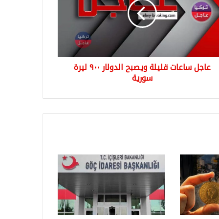
بح
لار
ة
ية
عاجل ساعات قليلة ويصبح الدولار ٩٠٠ ليرة
سورية