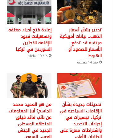
تحذير بشأن أسعار
إعادة فتح أحياء مغلقة
الذهب.. بيانات أمريكية
وتسهيلات قيود
مرتقبة قد تدفع
الإقامة للاجئين
الأسعار للصعود أو
السوريين في تركيا
الهبوط
منذ 10 ساعات
منذ 14 دقيقة
تحديثات جديدة بشأن
من هو العميد محمد
الإقامات السياحية في
الجاسم؟ أبرز المعلومات
تركيا: تيسيرات في
عن نائب قائد فيلق
إجراءات التجديد
المنطقة الوسطى
واشتراطات معززة على
الجديد في الجيش
الطلبات الأولى
العربي السوري