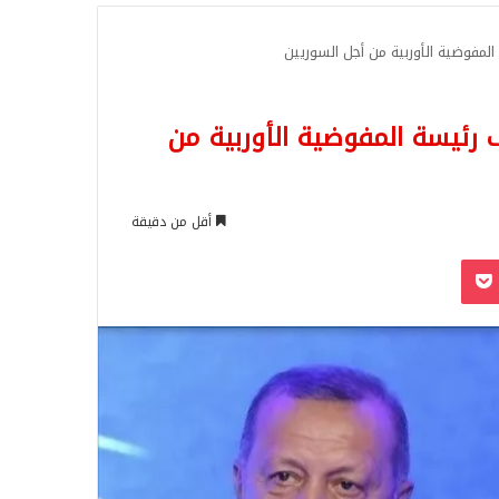
للبحث
لمفوضية الأوربية من أجل السوريين
رئيسة المفوضية الأوربية من
أقل من دقيقة
‫Pocket
Odnoklassn