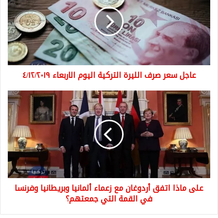
صرف
الليرة
التركية
اليوم
الاربعاء
٤/١٢/٢٠١٩
عاجل سعر صرف الليرة التركية اليوم الاربعاء ٤/١٢/٢٠١٩
على
ماذا
اتفق
أردوغان
مع
زعماء
ألمانيا
وبريطانيا
وفرنسا
على ماذا اتفق أردوغان مع زعماء ألمانيا وبريطانيا وفرنسا
في
القمة
في القمة التي جمعتهم؟
التي
جمعتهم؟