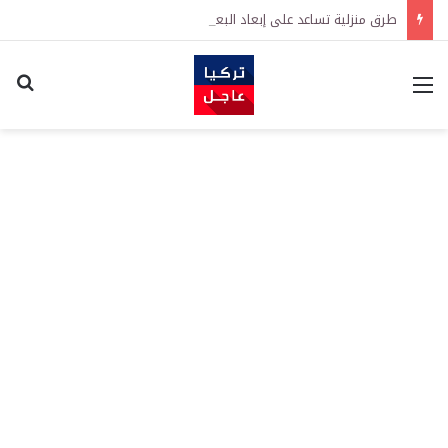
طرق منزلية تساعد على إبعاد البعوض عن المنزل في الصيف
القائمة
اكت