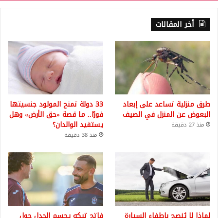
أخر المقالات
طرق منزلية تساعد على إبعاد
33 دولة تمنح المولود جنسيتها
البعوض عن المنزل في الصيف
فورًا.. ما قصة «حق الأرض» وهل
يستفيد الوالدان؟
منذ 27 دقيقة
منذ 38 دقيقة
لماذا لا يُنصح بإطفاء السيارة
فاتح تيكه يحسم الجدل حول