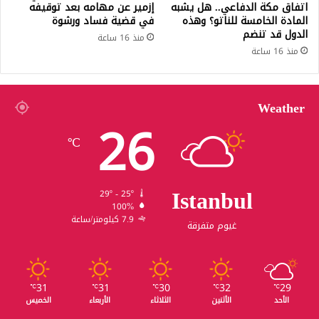
اتفاق مكة الدفاعي.. هل يشبه
إزمير عن مهامه بعد توقيفه
المادة الخامسة للناتو؟ وهذه
في قضية فساد ورشوة
الدول قد تنضم
منذ 16 ساعة
منذ 16 ساعة
Weather
26
℃
Istanbul
29º - 25º
100%
7.9 كيلومتر/ساعة
غيوم متفرقة
31
31
30
32
29
℃
℃
℃
℃
℃
الأحد
الأثنين
الثلاثاء
الأربعاء
الخميس