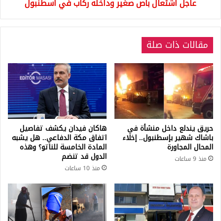
عاجل اشتعال باص صغير وداخله ركاب في اسطنبول
مقالات ذات صلة
حريق يندلع داخل منشأة في
هاكان فيدان يكشف تفاصيل
باشاك شهير بإسطنبول.. إخلاء
اتفاق مكة الدفاعي.. هل يشبه
المحال المجاورة
المادة الخامسة للناتو؟ وهذه
الدول قد تنضم
منذ 9 ساعات
منذ 10 ساعات