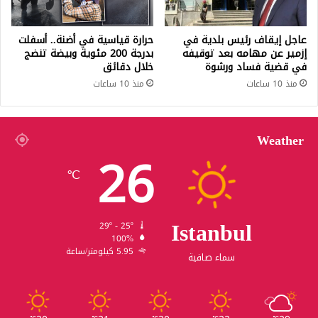
عاجل إيقاف رئيس بلدية في
حرارة قياسية في أضنة.. أسفلت
إزمير عن مهامه بعد توقيفه
بدرجة 200 مئوية وبيضة تنضج
في قضية فساد ورشوة
خلال دقائق
منذ 10 ساعات
منذ 10 ساعات
Weather
26
℃
Istanbul
29º - 25º
100%
5.95 كيلومتر/ساعة
سماء صافية