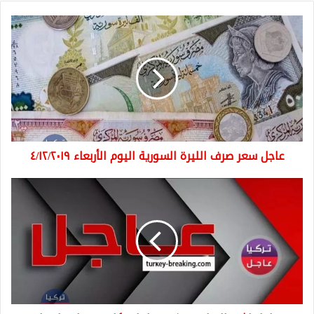
عاجل
سعر
صرف
الليرة
السورية
اليوم
الأربعاء
٤/١٢/٢٠١٩
عاجل سعر صرف الليرة السورية اليوم الأربعاء ٤/١٢/٢٠١٩
عاجل
اشتعال
باص
صغير
وداخله
ركاب
في
اسطنبول