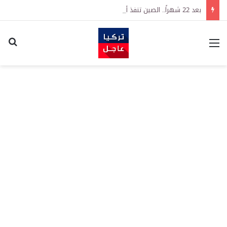
بعد 22 شهراً.. الصين تنفذ أقوى عملية شراء للذهب منذ أكتوبر 2023
القائمة
اكت