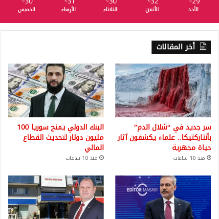
30
31
30
32
29
℃
℃
℃
℃
℃
الأحد
الأثنين
الثلاثاء
الأربعاء
الخميس
أخر المقالات
سر جديد في “شلال الدم”
البنك الدولي يمنح سوريا 100
بأنتاركتيكا.. علماء يكشفون آثار
مليون دولار لتحديث القطاع
حياة مجهرية
المالي
منذ 10 ساعات
منذ 10 ساعات