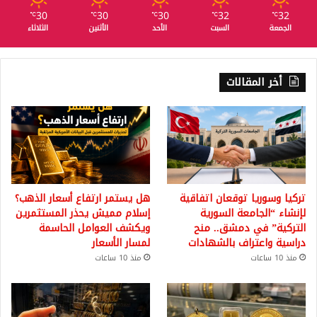
30
30
30
32
32
℃
℃
℃
℃
℃
الجمعة
السبت
الأحد
الأثنين
الثلاثاء
أخر المقالات
تركيا وسوريا توقعان اتفاقية
هل يستمر ارتفاع أسعار الذهب؟
لإنشاء “الجامعة السورية
إسلام مميش يحذر المستثمرين
التركية” في دمشق.. منح
ويكشف العوامل الحاسمة
دراسية واعتراف بالشهادات
لمسار الأسعار
منذ 10 ساعات
منذ 10 ساعات