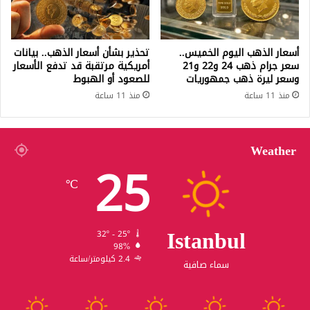
أسعار الذهب اليوم الخميس..
تحذير بشأن أسعار الذهب.. بيانات
سعر جرام ذهب 24 و22 و21
أمريكية مرتقبة قد تدفع الأسعار
وسعر ليرة ذهب جمهوريات
للصعود أو الهبوط
منذ 11 ساعة
منذ 11 ساعة
Weather
25
℃
Istanbul
32º - 25º
98%
2.4 كيلومتر/ساعة
سماء صافية