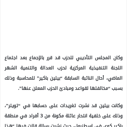
وكان المجلس التأديبي للحزب قد قرر بالإجماع بعد اجتماع
اللجنة التنفيذية المركزية لحزب العدالة والتنمية الشهر
الماضي، أحال النائبة السابقة “بيلين باكير” للمحاسبة وذلك
بسبب “مخالفتها لقواعد ومبادئ الحزب المعلن عنها”.
وكانت بيلين قد نشرت تغريدات على حسابها في “تويتر”،
وذلك على خلفية انتحار عائلة مكونة من 3 أفراد في منطقة
باكير كوي في إسطنبول، حيث نشرت رسالة قالت فيها “هذا