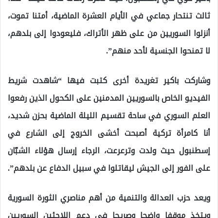
ثالث تنتحار جماعي في الأيام العشرة الماضية، أمتنا تموت،
أنزلوا السوريين من على ظهر الأتراك، فليعودوا إلى بلدهم،
لا تمنحوا الجنسية لأحد منهم”.
وشاركت باكير تغريدة أخرى كتبت فيها “شاهدت شريط
الفيديو الخاص بالسوريين المدمنين على الكحول الذين رفعوا
العلم السوري في ساحة تقسيم الليلة الماضية بحزن شديد،
أنا كامرأة تركية أصبحت أخشى الخروج إلى الشارع في
إسطنبول حيث ولدت وترعرعت، الرجاء إرسال هؤلاء الشبّان
على الفور إلى الجيش ليقاتلوا في سبيل الدفاع عن بلدهم”.
ويعد حزب العدالة والتنمية من أهم مناصري الثورة السورية
ويتخذ موقفا واضحا وصريحا في دعم اللاجئين السوريين