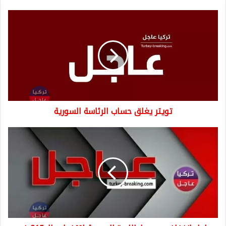
تويتر
يغلق
حساب
الرئاسة
السورية
تويتر يغلق حساب الرئاسة السورية
عاجل
انخفاض
جديد
لـ
الليرة
السورية
لتتخطى
الـ
815