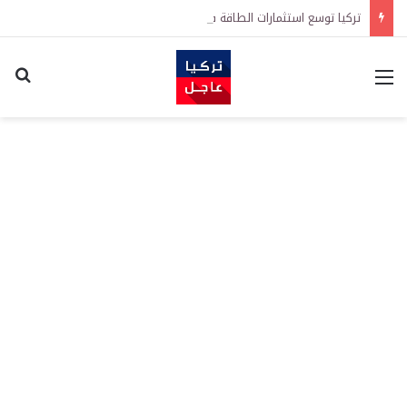
تركيا توسع استثمارات الطاقة في 3 قارات وتكشف هدفاً كبيراً
القائمة
اكت