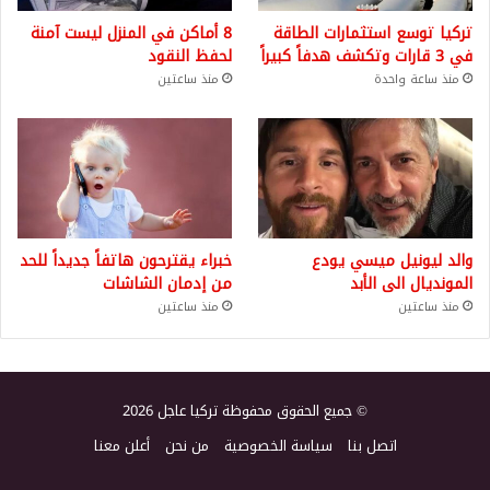
تركيا توسع استثمارات الطاقة
8 أماكن في المنزل ليست آمنة
في 3 قارات وتكشف هدفاً كبيراً
لحفظ النقود
منذ ساعة واحدة
منذ ساعتين
والد ليونيل ميسي يودع
خبراء يقترحون هاتفاً جديداً للحد
المونديال الى الأبد
من إدمان الشاشات
منذ ساعتين
منذ ساعتين
© جميع الحقوق محفوظة تركيا عاجل 2026
اتصل بنا
سياسة الخصوصية
من نحن
أعلن معنا