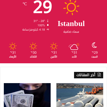
29
℃
Istanbul
31º - 28º
100%
4.18 كيلومتر/ساعة
سماء صافية
31
30
31
31
29
℃
℃
℃
℃
℃
السبت
الأحد
الأثنين
الثلاثاء
الأربعاء
أخر المقالات