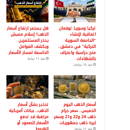
تركيا وسوريا توقعان
هل يستمر ارتفاع أسعار
اتفاقية لإنشاء
الذهب؟ إسلام مميش
“الجامعة السورية
يحذر المستثمرين
التركية” في دمشق..
ويكشف العوامل
منح دراسية واعتراف
الحاسمة لمسار الأسعار
بالشهادات
منذ 11 ساعة
منذ 10 ساعات
أسعار الذهب اليوم
تحذير بشأن أسعار
الخميس.. سعر جرام
الذهب.. بيانات أمريكية
ذهب 24 و22 و21 وسعر
مرتقبة قد تدفع
ليرة ذهب جمهوريات
الأسعار للصعود أو
الهبوط
منذ 11 ساعة