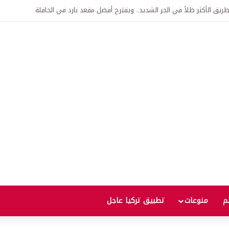
اقية لإنشاء “الجامعة السورية التركية” في دمشق.. منح دراسية واعتراف بالشهادات
لم
منوعات
تطبيق تركيا عاجل