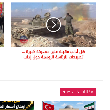
هل
العث
أدلب
على
مقبلة
جثة
على
رجل
معـ.ـركة
في
كبيرة
منط
...
أوس
تصريحات
بإس
للرئاسة
تطف
هل أدلب مقبلة على معـ.ـركة كبيرة ...
الروسية
على
حول
تصريحات للرئاسة الروسية حول إدلب
سط
إدلب
البح
(شا
بالف
مقالات ذات صلة