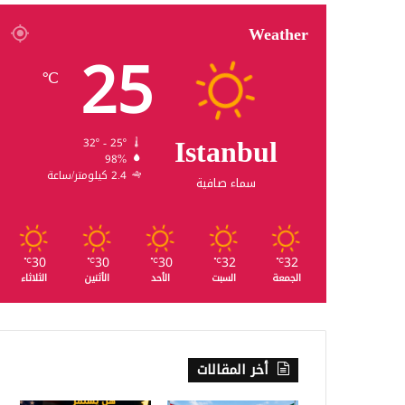
Weather
25
℃
Istanbul
32º - 25º
98%
2.4 كيلومتر/ساعة
سماء صافية
30
30
30
32
32
℃
℃
℃
℃
℃
الجمعة
السبت
الأحد
الأثنين
الثلاثاء
أخر المقالات