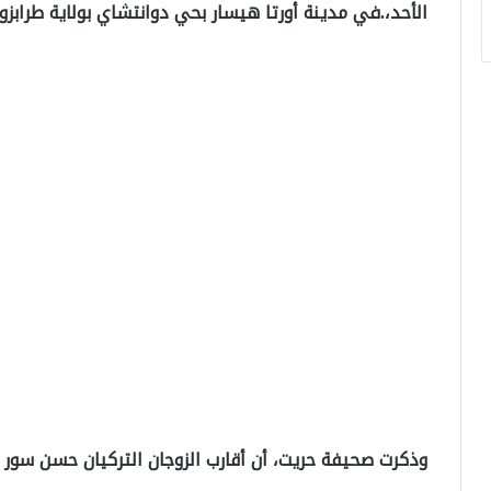
الأحد،.في مدينة أورتا هيسار بحي دوانتشاي بولاية طرابزو
وذكرت صحيفة حريت، أن أقارب الزوجان التركيان حسن سور 79 عاماً وزوجته سهير 72 عاماً هما من اكتشفوا