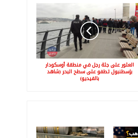
ور
قة
كودار
طنبول
و
العثور على جثة رجل في منطقة أوسكودار
ح
بإسطنبول تطفو على سطح البحر (شاهد
ر
بالفيديو)
هد
يديو)