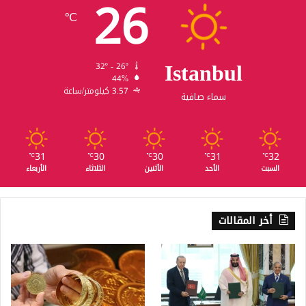
26
℃
Istanbul
32º - 26º
44%
3.57 كيلومتر/ساعة
سماء صافية
31
30
30
31
32
℃
℃
℃
℃
℃
السبت
الأحد
الأثنين
الثلاثاء
الأربعاء
أخر المقالات