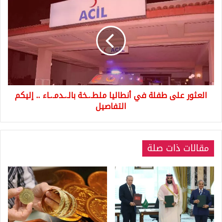
العثور
على
طفلة
في
أنطاليا
ملطـ.ـخة
بالـ.ـدمـ.ـاء
..
إليكم
العثور على طفلة في أنطاليا ملطـ.ـخة بالـ.ـدمـ.ـاء .. إليكم
التفاصيل
التفاصيل
مقالات ذات صلة