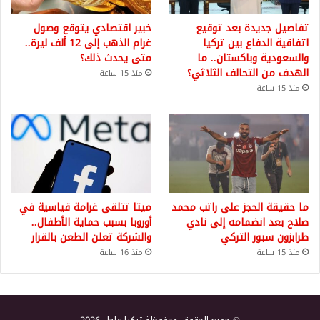
تفاصيل جديدة بعد توقيع
خبير اقتصادي يتوقع وصول
اتفاقية الدفاع بين تركيا
غرام الذهب إلى 12 ألف ليرة..
والسعودية وباكستان.. ما
متى يحدث ذلك؟
الهدف من التحالف الثلاثي؟
منذ 15 ساعة
منذ 15 ساعة
ما حقيقة الحجز على راتب محمد
ميتا تتلقى غرامة قياسية في
صلاح بعد انضمامه إلى نادي
أوروبا بسبب حماية الأطفال..
طرابزون سبور التركي
والشركة تعلن الطعن بالقرار
منذ 15 ساعة
منذ 16 ساعة