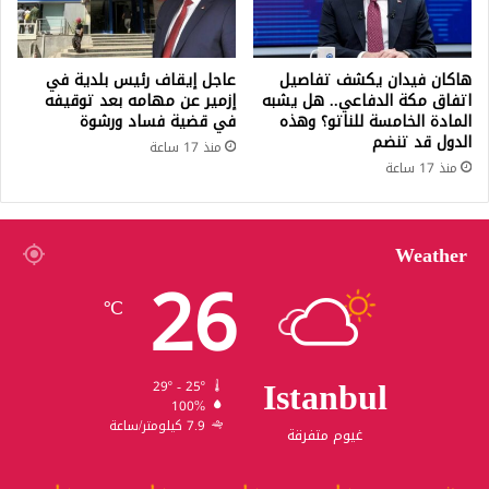
هاكان فيدان يكشف تفاصيل
عاجل إيقاف رئيس بلدية في
اتفاق مكة الدفاعي.. هل يشبه
إزمير عن مهامه بعد توقيفه
المادة الخامسة للناتو؟ وهذه
في قضية فساد ورشوة
الدول قد تنضم
منذ 17 ساعة
منذ 17 ساعة
Weather
26
℃
Istanbul
29º - 25º
100%
7.9 كيلومتر/ساعة
غيوم متفرقة