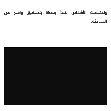
واعتـ.ـقلت الأشخاص لتبدأ بعدها بتحـ.ـقيق واسع في
الحـ.ـادثة.