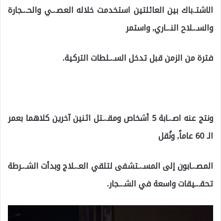
الاشتـ.باك بين العائلتين استخدمت خلاله العصـ.ـي والحـ.ـجارة
والسـ.ـلاح النـ.ـاري, واستمر
فترة من الزمن قبل تدخل السـ.ـلطات التركية.
ونتج عنه اصـ.ـابة 5 أشخاص ومقـ.ـتل اثنين آخرين كلاهما بعمر
الـ 60 عاماً, ونُقل
المصـ.ـابون إلى المسـ.ـتشفى لتلقي العـ.ـلاج وبدأت الشـ.ـرطة
تحقـ.ـيقات واسعة في الشـ.ـجار.