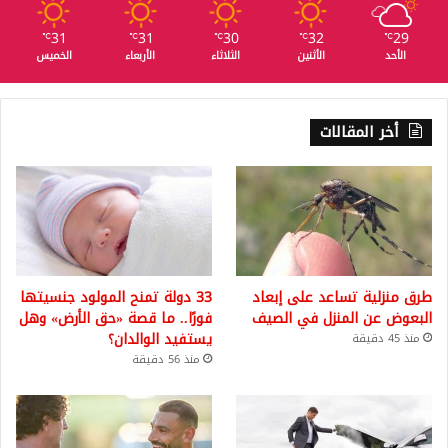
31
31
30
32
29
℃
℃
℃
℃
℃
الأحد
الأثنين
الثلاثاء
الأربعاء
الخميس
أخر المقالات
طرق منزلية تساعد على إبعاد
33 دولة تمنح المولود جنسيتها
البعوض عن المنزل في الصيف
فورًا.. ما قصة «حق الأرض» وهل
يستفيد الوالدان؟
منذ 45 دقيقة
منذ 56 دقيقة