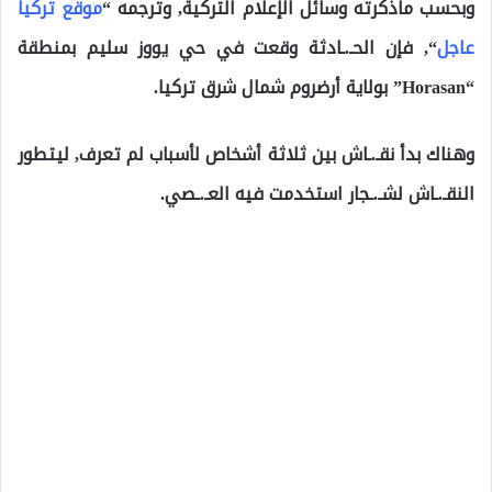
وبحسب ماذكرته وسائل الإعلام التركية, وترجمه “
موقع تركيا
عاجل
“, فإن الحـ.ـادثة وقعت في حي يووز سليم بمنطقة
“Horasan” بولاية أرضروم شمال شرق تركيا.
وهناك بدأ نقـ.ـاش بين ثلاثة أشخاص لأسباب لم تعرف, ليتطور
النقـ.ـاش لشـ.ـجار استخدمت فيه العـ.ـصي.