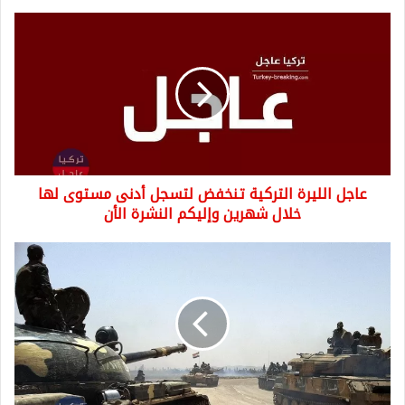
عاجل
الليرة
التركية
تنخفض
لتسجل
أدنى
مستوى
لها
خلال
عاجل الليرة التركية تنخفض لتسجل أدنى مستوى لها
شهرين
وإليكم
خلال شهرين وإليكم النشرة الأن
النشرة
الأن
روسيا
ستبدأ
بعمل
عسكري
بريف
إدلب
وتطالب
أهالي
بلدة