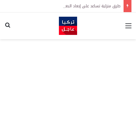
طرق منزلية تساعد على إبعاد البعوض عن المنزل في الصيف
القائمة
اكت