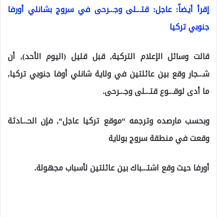
إقرأ أيضاً: عاجل: قتـ.ـلى وجـ.ـرحى في سروج بشانلي أورفا
جنوبي تركيا
قالت وسائل الإعلام التركية, قبل قليل (اليوم الأحد), أن
شـ.ـجار وقع بين عائلتين في ولاية شانلي أوفا جنوبي تركيا,
ما أدى لوقـ.ـوع قتـ.ـلى وجـ.ـرحى.
وبحسب مارصده وترجمه “موقع تركيا عاجل“, فإن الحـ.ـادثة
وقعت في منطقة سروج بولاية
أورفا حيث وقع اشتـ.ـباك بين عائلتين لأسباب مجهولة.