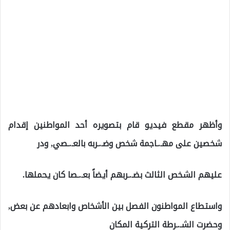
وأظهر مقطع فيديو قام بتصويره أحد المواطنين إقدام
شخصين على مهـ.ـاجمة شخص وضـ.ـربه بالعـ.ـصي, ودر
عليهم الشخص الثالث بضـ.ـربهم أيضاً بعـ.ـصا كان يحملها.
واستطاع المواطنون الفصل بين الأشخاص وابعادهم عن بعض,
وحضرت الشـ.ـرطة التركية المكان