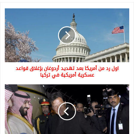
اول
رد
من
أمريكا
بعد
تهديد
أردوغان
بإغلاق
قواعد
اول رد من أمريكا بعد تهديد أردوغان بإغلاق قواعد
عسكرية
أمريكية
عسكرية أمريكية في تركيا
في
تركيا
رئيس
باكستان
بعد
لقاء
صغير
مع
سلمان..
يلغي