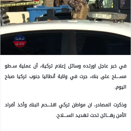
في خبر عاجل اورتده وسائل إعلام تركية، أن عملية سـ.طو
مسـ.ـلح على بنك، جرت في ولاية أنطاليا جنوب تركيا صباح
اليوم.
وذكرت المصادر، ان مواطن تركي اقتـ.ـحم البنك وأخذ أفراد
الأمن رهـ.ـائن تحت تهديد السـ.ـلاح.