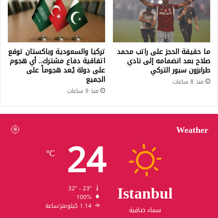
ما حقيقة الحجز على راتب محمد
تركيا والسعودية وباكستان توقع
صلاح بعد انضمامه إلى نادي
اتفاقية دفاع مشترك.. أي هجوم
طرابزون سبور التركي
على دولة يُعد هجوماً على
الجميع
منذ 8 ساعات
منذ 9 ساعات
Weather
24
℃
Istanbul
32º - 23º
100%
1.14 كيلومتر/ساعة
سماء صافية