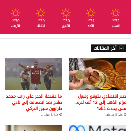
30
29
30
31
32
℃
℃
℃
℃
℃
السبت
الأحد
الأثنين
الثلاثاء
الأربعاء
أخر المقالات
خبير اقتصادي يتوقع وصول
ما حقيقة الحجز على راتب محمد
غرام الذهب إلى 12 ألف ليرة..
صلاح بعد انضمامه إلى نادي
متى يحدث ذلك؟
طرابزون سبور التركي
منذ 8 ساعات
منذ 8 ساعات