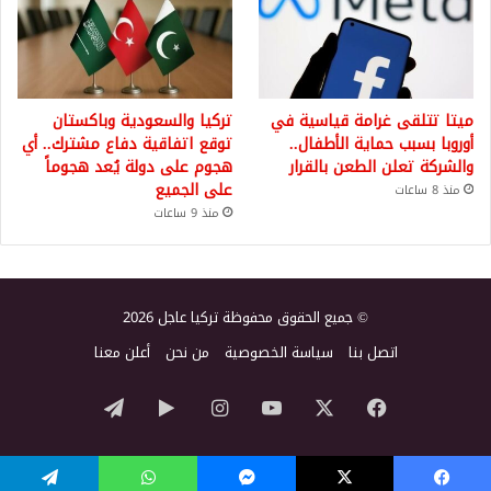
ميتا تتلقى غرامة قياسية في
تركيا والسعودية وباكستان
أوروبا بسبب حماية الأطفال..
توقع اتفاقية دفاع مشترك.. أي
والشركة تعلن الطعن بالقرار
هجوم على دولة يُعد هجوماً
على الجميع
منذ 8 ساعات
منذ 9 ساعات
© جميع الحقوق محفوظة تركيا عاجل 2026
اتصل بنا
سياسة الخصوصية
من نحن
أعلن معنا
‫X
فيسبوك
‫YouTube
انستقرام
‏Google
تيلقرام
Play