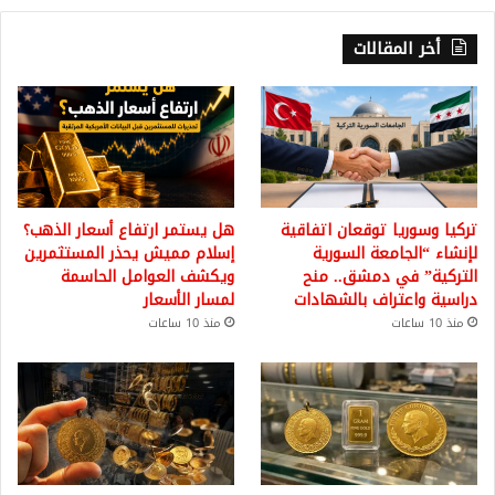
أخر المقالات
تركيا وسوريا توقعان اتفاقية
هل يستمر ارتفاع أسعار الذهب؟
لإنشاء “الجامعة السورية
إسلام مميش يحذر المستثمرين
التركية” في دمشق.. منح
ويكشف العوامل الحاسمة
دراسية واعتراف بالشهادات
لمسار الأسعار
منذ 10 ساعات
منذ 10 ساعات