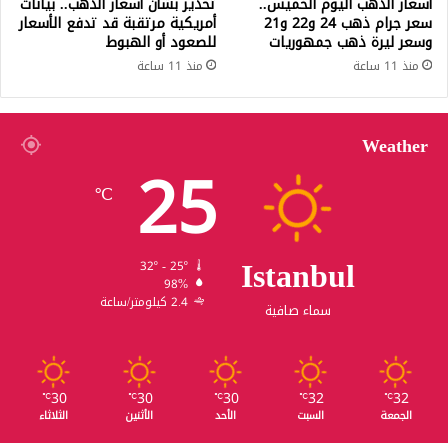
أسعار الذهب اليوم الخميس..
تحذير بشأن أسعار الذهب.. بيانات
سعر جرام ذهب 24 و22 و21
أمريكية مرتقبة قد تدفع الأسعار
وسعر ليرة ذهب جمهوريات
للصعود أو الهبوط
منذ 11 ساعة
منذ 11 ساعة
Weather
25
℃
Istanbul
32º - 25º
98%
2.4 كيلومتر/ساعة
سماء صافية
30
30
30
32
32
℃
℃
℃
℃
℃
الجمعة
السبت
الأحد
الأثنين
الثلاثاء