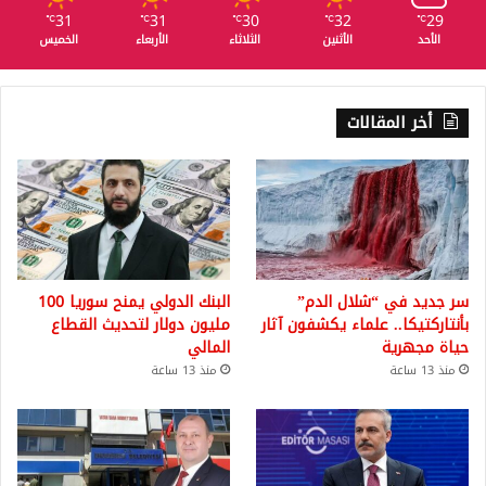
31
31
30
32
29
℃
℃
℃
℃
℃
الأحد
الأثنين
الثلاثاء
الأربعاء
الخميس
أخر المقالات
سر جديد في “شلال الدم”
البنك الدولي يمنح سوريا 100
بأنتاركتيكا.. علماء يكشفون آثار
مليون دولار لتحديث القطاع
حياة مجهرية
المالي
منذ 13 ساعة
منذ 13 ساعة