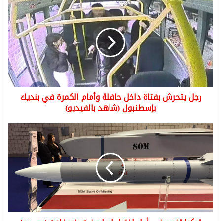
رجل
يتحرش
بفتاة
داخل
حافلة
وأمام
الكمرة
في
بنديك
رجل يتحرش بفتاة داخل حافلة وأمام الكمرة في بنديك
بإسطنبول
(شاهد
بإسطنبول (شاهد بالفيديو)
بالفيديو)
تركيا
تنجح
في
أول
اختبار
لصاروخ
"بوزدوغان"
(جو-
جو)