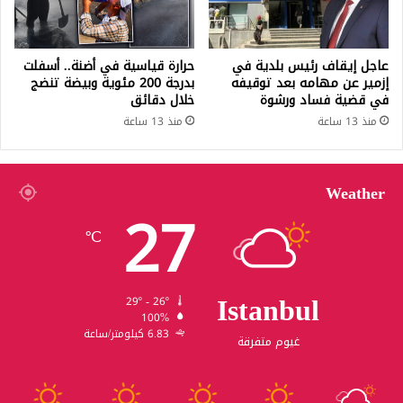
عاجل إيقاف رئيس بلدية في
حرارة قياسية في أضنة.. أسفلت
إزمير عن مهامه بعد توقيفه
بدرجة 200 مئوية وبيضة تنضج
في قضية فساد ورشوة
خلال دقائق
منذ 13 ساعة
منذ 13 ساعة
Weather
27
℃
Istanbul
29º - 26º
100%
6.83 كيلومتر/ساعة
غيوم متفرقة