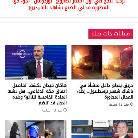
تركيا تنجح في أول اختبار لصاروخ "بوزدوغان" (جو- جو)
المطورة
محلي
المطورة محلي الصنع (شاهد بالفيديو)
الصنع
(شاهد
بالفيديو)
مقالات ذات صلة
حريق يندلع داخل منشأة في
هاكان فيدان يكشف تفاصيل
باشاك شهير بإسطنبول.. إخلاء
اتفاق مكة الدفاعي.. هل يشبه
المحال المجاورة
المادة الخامسة للناتو؟ وهذه
الدول قد تنضم
منذ 12 ساعة
منذ 13 ساعة