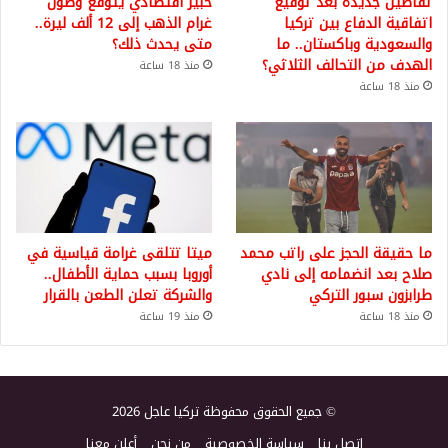
تفاصيل جديدة بعد توقيع
خبير اقتصادي يتوقع وصول
اتفاقية الدفاع بين تركيا
غرام الذهب إلى 12 ألف ليرة..
والسعودية وباكستان.. ما
متى يحدث ذلك؟
الهدف من التحالف الثلاثي؟
منذ 18 ساعة
منذ 18 ساعة
ما حقيقة الحجز على راتب محمد
ميتا تتلقى غرامة قياسية في
صلاح بعد انضمامه إلى نادي
أوروبا بسبب حماية الأطفال..
طرابزون سبور التركي
والشركة تعلن الطعن بالقرار
منذ 18 ساعة
منذ 19 ساعة
© جميع الحقوق محفوظة تركيا عاجل 2026
اتصل بنا
سياسة الخصوصية
من نحن
أعلن معنا