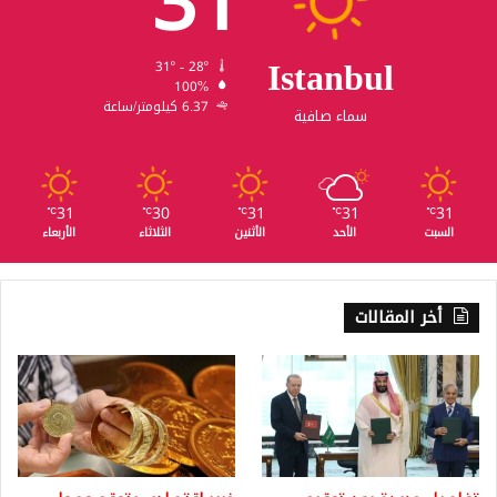
31
Istanbul
31º - 28º
100%
6.37 كيلومتر/ساعة
سماء صافية
31
30
31
31
31
℃
℃
℃
℃
℃
السبت
الأحد
الأثنين
الثلاثاء
الأربعاء
أخر المقالات