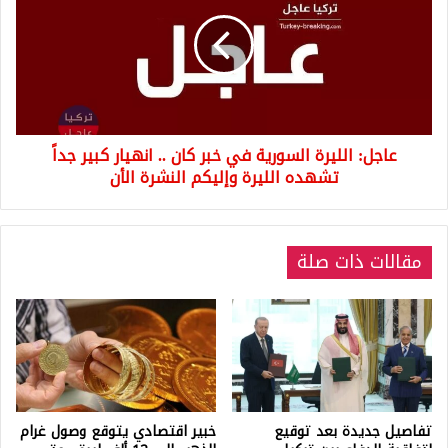
السورية
في
خبر
كان
..
انهيار
كبير
عاجل: الليرة السورية في خبر كان .. انهيار كبير جداً
جداً
تشهده
تشهده الليرة وإليكم النشرة الأن
الليرة
وإليكم
النشرة
مقالات ذات صلة
الأن
تفاصيل جديدة بعد توقيع
خبير اقتصادي يتوقع وصول غرام