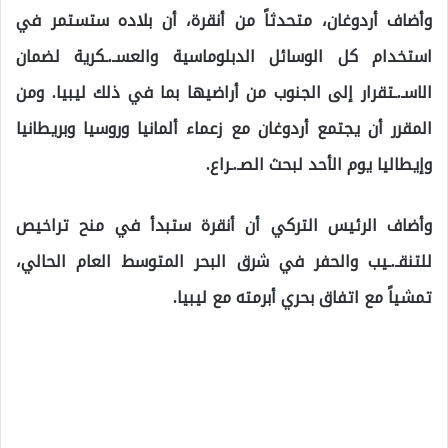
وأضاف أردوغان، متحدثاً من أنقرة، أن بلاده ستستمر في
استخدام كل الوسائل الدبلوماسية والعسـ.ـكرية لضمان
الاسـ.ـتقرار إلى الجنوب من أراضيها بما في ذلك ليبيا. ومن
المقرر أن يجتمع أردوغان مع زعماء ألمانيا وروسيا وبريطانيا
وإيطاليا يوم الأحد لبحث الصـ.ـراع.
وأضاف الرئيس التركي أن أنقرة ستبدأ في منح تراخيص
للتنقـ.ـيب والحفر في شرق البحر المتوسط العام الحالي،
تمشياً مع اتفاق بحري أبرمته مع ليبيا.