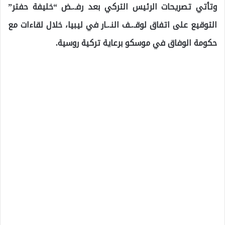
وتأتي تصريحات الرئيس التركي بعد رفـ.ـض “خليفة حفتر”
التوقيع على اتفاق لوقـ.ـف النـ.ـار في ليبيا، خلال لقاءات مع
حكومة الوفاق في موسكو برعاية تركية روسية.