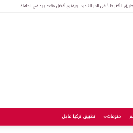
اقية لإنشاء “الجامعة السورية التركية” في دمشق.. منح دراسية واعتراف بالشهادات
لم
منوعات
تطبيق تركيا عاجل