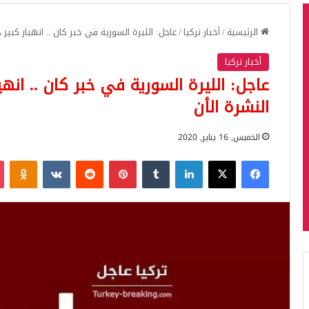
الرئيسية
/
أخبار تركيا
/
عاجل: الليرة السورية في خبر كان .. انهيار كبير 
أخبار تركيا
عاجل: الليرة السورية في خبر كان .. انهي
النشرة الأن
الخميس, 16 يناير, 2020
فيسبوك
‫X
لينكدإن
بينتيريست
iki