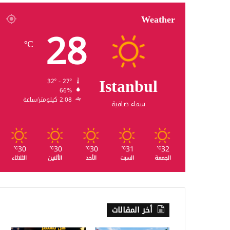
Weather
28
℃
Istanbul
32º - 27º
66%
2.08 كيلومتر/ساعة
سماء صافية
30
30
30
31
32
℃
℃
℃
℃
℃
الجمعة
السبت
الأحد
الأثنين
الثلاثاء
أخر المقالات