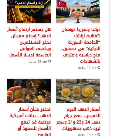
تركيا وسوريا توقعان
هل يستمر ارتفاع أسعار
اتفاقية لإنشاء
الذهب؟ إسلام مميش
“الجامعة السورية
يحذر المستثمرين
التركية” في دمشق..
ويكشف العوامل
منح دراسية واعتراف
الحاسمة لمسار الأسعار
بالشهادات
منذ 13 ساعة
منذ 12 ساعة
أسعار الذهب اليوم
تحذير بشأن أسعار
الخميس.. سعر جرام
الذهب.. بيانات أمريكية
ذهب 24 و22 و21 وسعر
مرتقبة قد تدفع
ليرة ذهب جمهوريات
الأسعار للصعود أو
الهبوط
منذ 13 ساعة