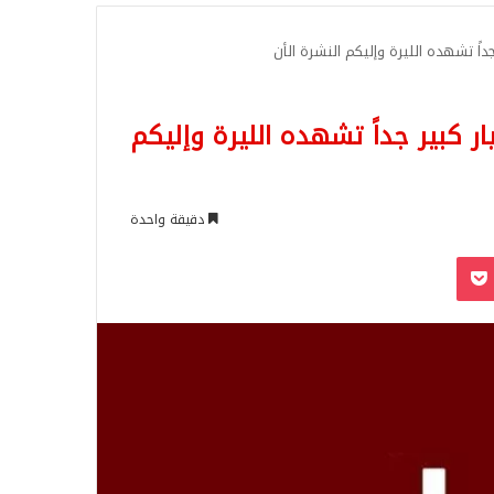
للبحث
جداً تشهده الليرة وإليكم النشرة الأن
ار كبير جداً تشهده الليرة وإليكم
دقيقة واحدة
‫Pocket
Odnoklassn