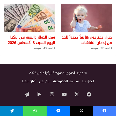
خبراء يقترحون هاتفاً جديداً للحد
سعر الدولار واليورو في تركيا
من إدمان الشاشات
اليوم السبت 8 أغسطس 2026
منذ 32 دقيقة
منذ 43 دقيقة
© جميع الحقوق محفوظة تركيا عاجل 2026
اتصل بنا
سياسة الخصوصية
من نحن
أعلن معنا
‫X
فيسبوك
‫YouTube
انستقرام
‏Google
تيلقرام
Play
يسبوك
‫X
ماسنجر
واتساب
تيلقرام