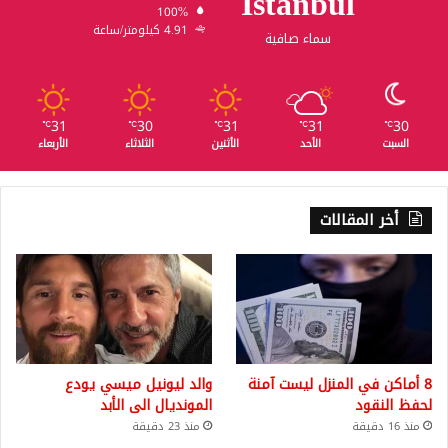
Istanbul
100%
4.91 كيلومتر/ساعة
سماء صافية
31
30
31
31
30
℃
℃
℃
℃
℃
السبت
الأحد
الأثنين
الثلاثاء
الأربعاء
أخر المقالات
8 أماكن في المنزل ليست آمنة
والد ليونيل ميسي يودع
لحفظ النقود
المونديال الى الأبد
منذ 16 دقيقة
منذ 23 دقيقة