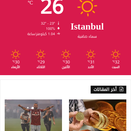
26
℃
Istanbul
32º - 23º
100%
1.04 كيلومتر/ساعة
سماء صافية
30
29
30
31
32
℃
℃
℃
℃
℃
السبت
الأحد
الأثنين
الثلاثاء
الأربعاء
أخر المقالات