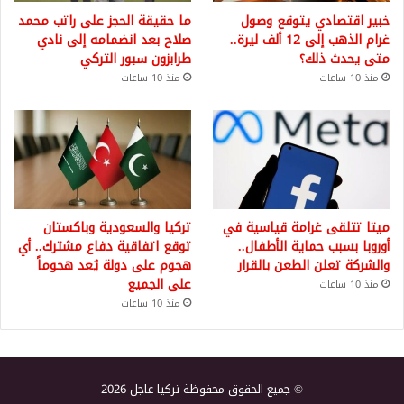
خبير اقتصادي يتوقع وصول
ما حقيقة الحجز على راتب محمد
غرام الذهب إلى 12 ألف ليرة..
صلاح بعد انضمامه إلى نادي
متى يحدث ذلك؟
طرابزون سبور التركي
منذ 10 ساعات
منذ 10 ساعات
ميتا تتلقى غرامة قياسية في
تركيا والسعودية وباكستان
أوروبا بسبب حماية الأطفال..
توقع اتفاقية دفاع مشترك.. أي
والشركة تعلن الطعن بالقرار
هجوم على دولة يُعد هجوماً
على الجميع
منذ 10 ساعات
منذ 10 ساعات
© جميع الحقوق محفوظة تركيا عاجل 2026