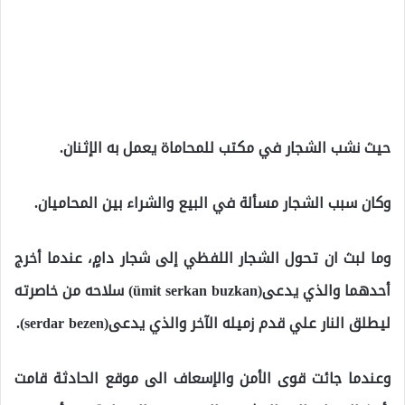
حيث نشب الشجار في مكتب للمحاماة يعمل به الإثنان.
وكان سبب الشجار مسألة في البيع والشراء بين المحاميان.
وما لبث ان تحول الشجار اللفظي إلى شجار دامٍ، عندما أخرج
أحدهما والذي يدعى(ümit serkan buzkan) سلاحه من خاصرته
ليطلق النار علي قدم زميله الآخر والذي يدعى(serdar bezen).
وعندما جائت قوى الأمن والإسعاف الى موقع الحادثة قامت