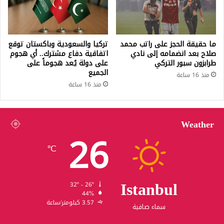
ما حقيقة الحجز على راتب محمد
تركيا والسعودية وباكستان توقع
صلاح بعد انضمامه إلى نادي
اتفاقية دفاع مشترك.. أي هجوم
طرابزون سبور التركي
على دولة يُعد هجوماً على
الجميع
منذ 16 ساعة
منذ 16 ساعة
Weather
26
℃
Istanbul
32º - 26º
44%
3.57 كيلومتر/ساعة
سماء صافية