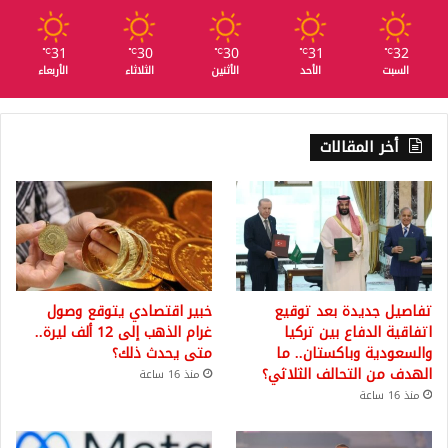
31
30
30
31
32
℃
℃
℃
℃
℃
السبت
الأحد
الأثنين
الثلاثاء
الأربعاء
أخر المقالات
تفاصيل جديدة بعد توقيع
خبير اقتصادي يتوقع وصول
اتفاقية الدفاع بين تركيا
غرام الذهب إلى 12 ألف ليرة..
والسعودية وباكستان.. ما
متى يحدث ذلك؟
الهدف من التحالف الثلاثي؟
منذ 16 ساعة
منذ 16 ساعة