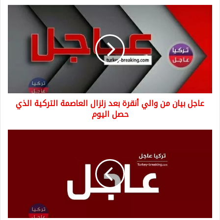
عاجل
بيان
من
والي
أنقرة
بعد
زلزال
العاصمة
التركية
عاجل بيان من والي أنقرة بعد زلزال العاصمة التركية الذي
الذي
حصل
حصل اليوم
اليوم
تركيا
عاجل
إجراءات
تتخذها
تركيا
لمنع
دخول
فايروس
كورونا