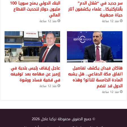
سر جديد في “شلال الدم”
البنك الدولي يمنح سوريا 100
بأنتاركتيكا.. علماء يكشفون آثار
مليون دولار لتحديث القطاع
حياة مجهرية
المالي
منذ 12 ساعة
منذ 12 ساعة
هاكان فيدان يكشف تفاصيل
عاجل إيقاف رئيس بلدية في
اتفاق مكة الدفاعي.. هل يشبه
إزمير عن مهامه بعد توقيفه
المادة الخامسة للناتو؟ وهذه
في قضية فساد ورشوة
الدول قد تنضم
منذ 12 ساعة
منذ 12 ساعة
© جميع الحقوق محفوظة تركيا عاجل 2026