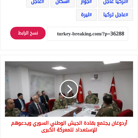
تركيا عاجل
جواز
سكان
عاجل
عاجل تركيا
ليرة
نسخ الرابط
أردوغان
يجتمع
بقادة
الجيش
الوطني
السوري
ويدعوهم
للإستعداد
للمعركة
أردوغان يجتمع بقادة الجيش الوطني السوري ويدعوهم
الكبرى
للإستعداد للمعركة الكبرى