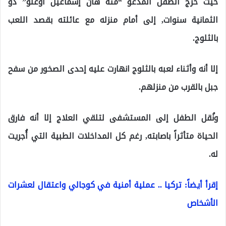
حيث خرج الطفل المدعو “متة هان إسماعيل أوغلو” ذو
الثمانية سنوات, إلى أمام منزله مع عائلته بقصد اللعب
بالثلوج.
إلا أنه وأثناء لعبه بالثلوج انهارت عليه إحدى الصخور من سفح
جبل بالقرب من منزلهم.
ونُقل الطفل إلى المستشفى لتلقي العلاج إلا أنه فارق
الحياة متأثراً باصابته, رغم كل المداخلات الطبية التي أُجريت
له.
إقرأ أيضاً: تركيا .. عملية أمنية في كوجالي واعتقال لعشرات
الأشخاص