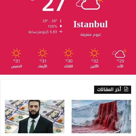
27
Istanbul
29º - 26º
100%
6.83 كيلومتر/ساعة
غيوم متفرقة
31
31
30
32
29
℃
℃
℃
℃
℃
الأحد
الأثنين
الثلاثاء
الأربعاء
الخميس
أخر المقالات