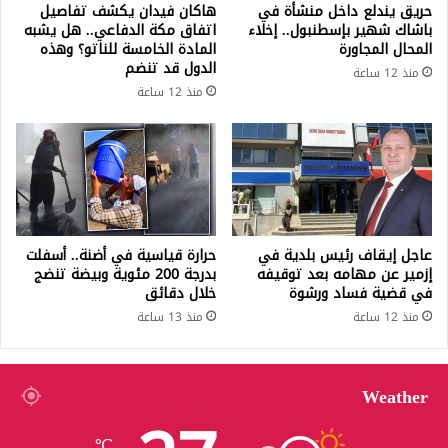
حريق يندلع داخل منشأة في
هاكان فيدان يكشف تفاصيل
باشاك شهير بإسطنبول.. إخلاء
اتفاق مكة الدفاعي.. هل يشبه
المحال المجاورة
المادة الخامسة للناتو؟ وهذه
الدول قد تنضم
منذ 12 ساعة
منذ 12 ساعة
عاجل إيقاف رئيس بلدية في
حرارة قياسية في أضنة.. أسفلت
إزمير عن مهامه بعد توقيفه
بدرجة 200 مئوية وبيضة تنضج
في قضية فساد ورشوة
خلال دقائق
منذ 12 ساعة
منذ 13 ساعة
Weather
℃