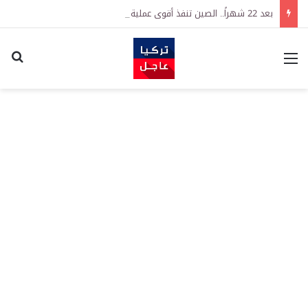
بعد 22 شهراً.. الصين تنفذ أقوى عملية شراء للذهب منذ أكتوبر 2023
القائمة
اكت