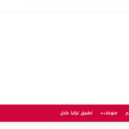
اتفاقية الدفاع بين تركيا والسعودية وباكستان.. ما الهدف من التحالف الثلاثي؟
لم
منوعات
تطبيق تركيا عاجل