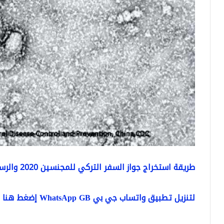
طريقة استخراج جواز السفر التركي للمجنسين 2020 والرسوم
لتنزيل تطبيق واتساب جي بي WhatsApp GB إضغط هنا