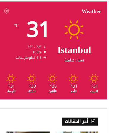
Weather
31
℃
Istanbul
32º - 28º
100%
6.6 كيلومتر/ساعة
سماء صافية
31
30
30
31
31
℃
℃
℃
℃
℃
السبت
الأحد
الأثنين
الثلاثاء
الأربعاء
أخر المقالات