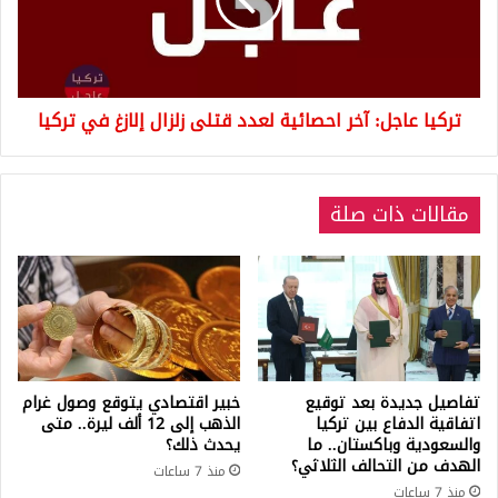
لعدد
قتلى
زلزال
إلازغ
في
تركيا عاجل: آخر احصائية لعدد قتلى زلزال إلازغ في تركيا
تركيا
مقالات ذات صلة
تفاصيل جديدة بعد توقيع
خبير اقتصادي يتوقع وصول غرام
اتفاقية الدفاع بين تركيا
الذهب إلى 12 ألف ليرة.. متى
والسعودية وباكستان.. ما
يحدث ذلك؟
الهدف من التحالف الثلاثي؟
منذ 7 ساعات
منذ 7 ساعات