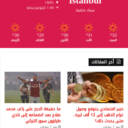
Istanbul
100%
1.44 كيلومتر/ساعة
سماء صافية
30
29
30
31
32
℃
℃
℃
℃
℃
السبت
الأحد
الأثنين
الثلاثاء
الأربعاء
أخر المقالات
خبير اقتصادي يتوقع وصول
ما حقيقة الحجز على راتب محمد
غرام الذهب إلى 12 ألف ليرة..
صلاح بعد انضمامه إلى نادي
متى يحدث ذلك؟
طرابزون سبور التركي
منذ 7 ساعات
منذ 7 ساعات