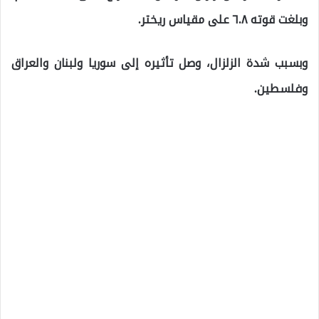
وبلغت قوته ٦.٨ على مقياس ريختر.
وبسبب شدة الزلزال، وصل تأثيره إلى سوريا ولبنان والعراق
وفلسطين.