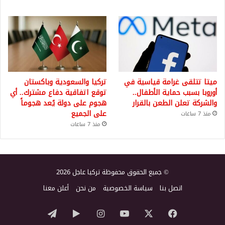
ميتا تتلقى غرامة قياسية في
تركيا والسعودية وباكستان
أوروبا بسبب حماية الأطفال..
توقع اتفاقية دفاع مشترك.. أي
والشركة تعلن الطعن بالقرار
هجوم على دولة يُعد هجوماً
على الجميع
منذ 7 ساعات
منذ 7 ساعات
© جميع الحقوق محفوظة تركيا عاجل 2026
اتصل بنا
سياسة الخصوصية
من نحن
أعلن معنا
‫X
فيسبوك
‫YouTube
انستقرام
‏Google
تيلقرام