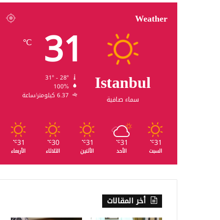
Weather
31
℃
Istanbul
31º - 28º
100%
6.37 كيلومتر/ساعة
سماء صافية
31
30
31
31
31
℃
℃
℃
℃
℃
السبت
الأحد
الأثنين
الثلاثاء
الأربعاء
أخر المقالات