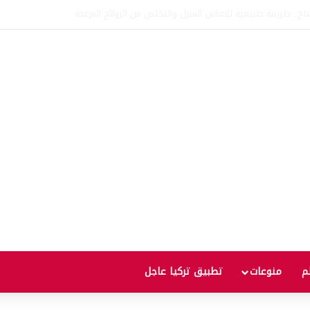
اتفاقية الدفاع بين تركيا والسعودية وباكستان.. ما الهدف من التحالف الثلاثي؟
لم
منوعات
تطبيق تركيا عاجل