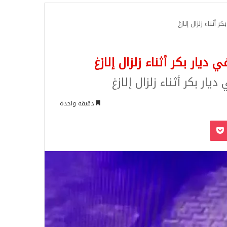
للبحث
أثناء زلزال إلازغ
يار بكر أثناء زلزال إلازغ
ر بكر أثناء زلزال إلازغ
دقيقة واحدة
‫Pocket
Odnoklassn