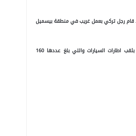
 قام رجل تركي بعمل غريب في منطقة بيسميل
حيث رصدت احدى كمرات المراقبة، قيام الرجل التركي بثقب اطارات السيارات والتي بلغ عددها 160