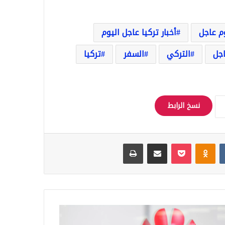
وم عاجل
أخبار تركيا عاجل اليوم
اجل
التركي
السفر
تركيا
نسخ الرابط
Odnoklassniki
‫Pocket
مشاركة عبر البريد
طباعة
وي
ع