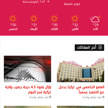
7.47 كيلومتر/ساعة
غيوم متفرقة
30
31
30
32
29
℃
℃
℃
℃
℃
الأحد
الأثنين
الثلاثاء
الأربعاء
الخميس
أخر المقالات
العفو الجامعي في تركيا يدخل
زلزال بقوة 4.5 درجة يضرب ولاية
حيز التنفيذ رسمياً
تركية فجر اليوم
منذ ساعة واحدة
منذ ساعة واحدة