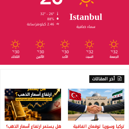
Istanbul
32º - 26º
88%
2.46 كيلومتر/ساعة
سماء صافية
30
30
30
32
32
℃
℃
℃
℃
℃
الجمعة
السبت
الأحد
الأثنين
الثلاثاء
أخر المقالات
تركيا وسوريا توقعان اتفاقية
هل يستمر ارتفاع أسعار الذهب؟