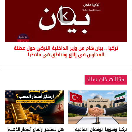
بيان
هام
من
وزير
الداخلية
التركي
حول
تركيا .. بيان هام من وزير الداخلية التركي حول عطلة
عطلة
المدارس
المدارس في إلازغ ومناطق في ملاطيا
في
إلازغ
ومناطق
مقالات ذات صلة
في
ملاطيا
تركيا وسوريا توقعان اتفاقية
هل يستمر ارتفاع أسعار الذهب؟