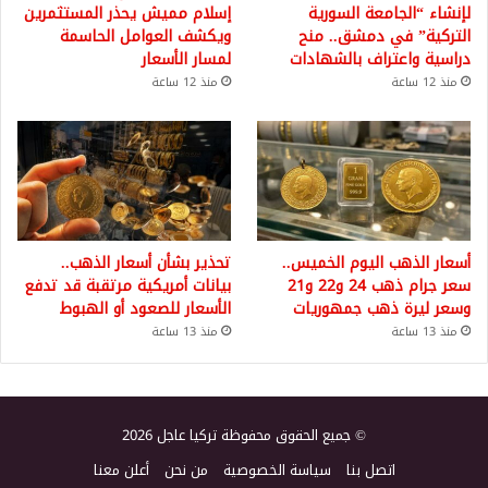
لإنشاء “الجامعة السورية
إسلام مميش يحذر المستثمرين
التركية” في دمشق.. منح
ويكشف العوامل الحاسمة
دراسية واعتراف بالشهادات
لمسار الأسعار
منذ 12 ساعة
منذ 12 ساعة
أسعار الذهب اليوم الخميس..
تحذير بشأن أسعار الذهب..
سعر جرام ذهب 24 و22 و21
بيانات أمريكية مرتقبة قد تدفع
وسعر ليرة ذهب جمهوريات
الأسعار للصعود أو الهبوط
منذ 13 ساعة
منذ 13 ساعة
© جميع الحقوق محفوظة تركيا عاجل 2026
اتصل بنا
سياسة الخصوصية
من نحن
أعلن معنا