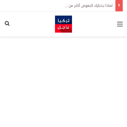
لماذا يختارك البعوض أكثر من غيرك؟ السر في رائحة جلدك
القائمة
اكت