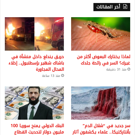
أخر المقالات
لماذا يختارك البعوض أكثر من
حريق يندلع داخل منشأة في
غيرك؟ السر في رائحة جلدك
باشاك شهير بإسطنبول.. إخلاء
المحال المجاورة
منذ 31 دقيقة
منذ 13 ساعة
سر جديد في “شلال الدم”
البنك الدولي يمنح سوريا 100
بأنتاركتيكا.. علماء يكشفون آثار
مليون دولار لتحديث القطاع