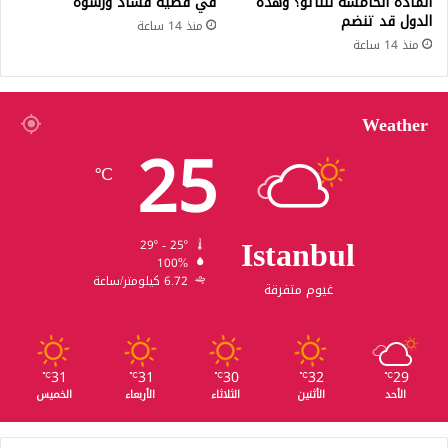
المادة الخامسة للناتو؟ وهذه
في قضية فساد ورشوة
الدول قد تنضم
منذ 14 ساعة
منذ 14 ساعة
Weather
25
℃
Istanbul
29º - 25º
100%
6.72 كيلومتر/ساعة
غيوم متفرقة
31
31
30
32
29
℃
℃
℃
℃
℃
الأحد
الأثنين
الثلاثاء
الأربعاء
الخميس