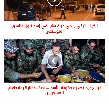
شاب
في
إسطنبول
والسبب
تركيا .. تركي ينهي حياة شاب في إسطنبول والسبب
الموسيقى
الموسيقى
قرار
جديد
تصدره
حكومة
الأسد
...
نصف
دولار
قيمة
قرار جديد تصدره حكومة الأسد ... نصف دولار قيمة طعام
طعام
العسكريين
العسكريين