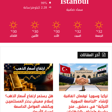
Istanbul
99%
2.28 كيلومتر/ساعة
سماء صافية
30
30
30
32
32
℃
℃
℃
℃
℃
الجمعة
السبت
الأحد
الأثنين
الثلاثاء
أخر المقالات
تركيا وسوريا توقعان اتفاقية
هل يستمر ارتفاع أسعار الذهب؟
لإنشاء “الجامعة السورية
إسلام مميش يحذر المستثمرين
التركية” في دمشق.. منح
ويكشف العوامل الحاسمة
دراسية واعتراف بالشهادات
لمسار الأسعار