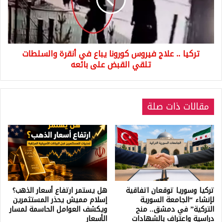
كورونا
يباع
في
أنقرة
والسلطات
تركيا .. علاج فيروس كورونا يباع في أنقرة والسلطات
تلقي
القبض
تلقي القبض على بائعه
على
بائعه
مقالات ذات صلة
تركيا وسوريا توقعان اتفاقية
هل يستمر ارتفاع أسعار الذهب؟
لإنشاء “الجامعة السورية
إسلام مميش يحذر المستثمرين
التركية” في دمشق.. منح
ويكشف العوامل الحاسمة لمسار
دراسية واعتراف بالشهادات
الأسعار