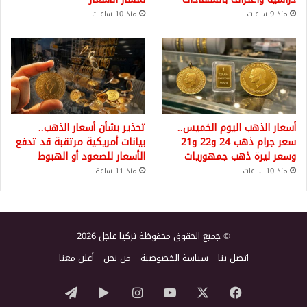
منذ 9 ساعات
منذ 10 ساعات
أسعار الذهب اليوم الخميس..
تحذير بشأن أسعار الذهب..
سعر جرام ذهب 24 و22 و21
بيانات أمريكية مرتقبة قد تدفع
وسعر ليرة ذهب جمهوريات
الأسعار للصعود أو الهبوط
منذ 10 ساعات
منذ 11 ساعة
© جميع الحقوق محفوظة تركيا عاجل 2026
اتصل بنا
سياسة الخصوصية
من نحن
أعلن معنا
‫X
فيسبوك
‫YouTube
انستقرام
‏Google
تيلقرام