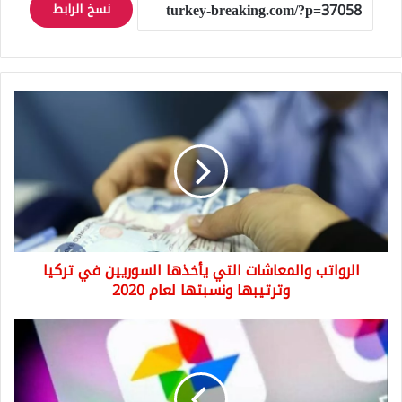
نسخ الرابط
الرواتب
والمعاشات
التي
يأخذها
السوريين
في
تركيا
وترتيبها
ونسبتها
الرواتب والمعاشات التي يأخذها السوريين في تركيا
لعام
2020
وترتيبها ونسبتها لعام 2020
خطأ
كبير
في
غوغل