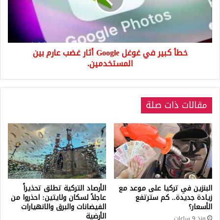
Google
أثار
غضب
عارم
بين
خطأ كبير في غوغل Google أثار غضب عارم بين
المستخدمين.
المستخدمين.
مقالات ذات صلة
البنزين في تركيا على موعد مع
الأرصاد التركية تطلق تحذيراً
زيادة جديدة.. كم سترتفع
عاجلاً لسكان ولايتين: احذروا من
الأسعار؟
الفيضانات والبرق والانهيارات
الأرضية
منذ 9 ساعات