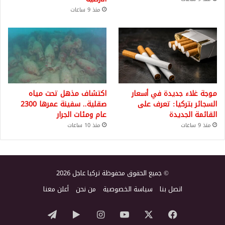
منذ 9 ساعات
موجة غلاء جديدة في أسعار
اكتشاف مذهل تحت مياه
السجائر بتركيا: تعرف على
صقلية.. سفينة عمرها 2300
القائمة الجديدة
عام ومئات الجرار
منذ 9 ساعات
منذ 10 ساعات
© جميع الحقوق محفوظة تركيا عاجل 2026
اتصل بنا
سياسة الخصوصية
من نحن
أعلن معنا
‫X
فيسبوك
‫YouTube
انستقرام
‏Google
تيلقرام