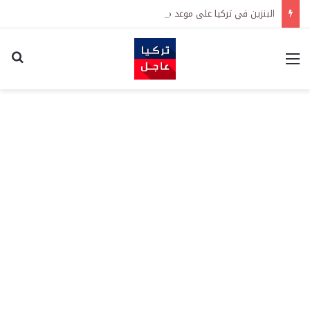
البنزين في تركيا على موعد مع زيادة جديدة.. كم سترتفع الأسعار؟
القائمة
اكت