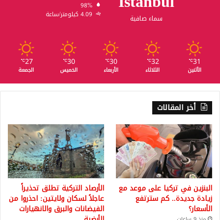
Istanbul
98%
4.09 كيلومتر/ساعة
سماء صافية
27
30
30
32
31
℃
℃
℃
℃
℃
الأثنين
الثلاثاء
الأربعاء
الخميس
الجمعة
أخر المقالات
البنزين في تركيا على موعد مع
الأرصاد التركية تطلق تحذيراً
زيادة جديدة.. كم سترتفع
عاجلاً لسكان ولايتين: احذروا من
الأسعار؟
الفيضانات والبرق والانهيارات
الأرضية
منذ 9 ساعات