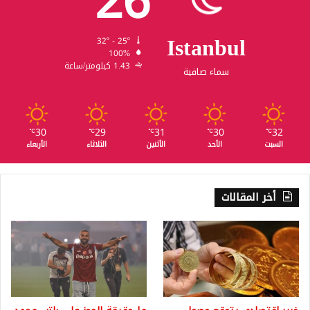
26
Istanbul
32º - 25º
100%
1.43 كيلومتر/ساعة
سماء صافية
30
29
31
30
32
℃
℃
℃
℃
℃
السبت
الأحد
الأثنين
الثلاثاء
الأربعاء
أخر المقالات