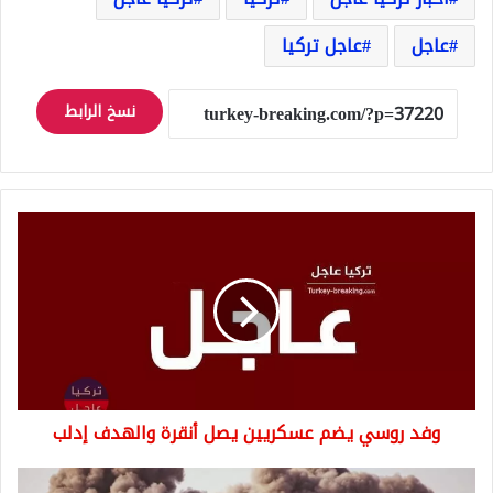
عاجل
عاجل تركيا
نسخ الرابط
وفد
روسي
يضم
عسكريين
يصل
أنقرة
والهدف
إدلب
وفد روسي يضم عسكريين يصل أنقرة والهدف إدلب
إيران