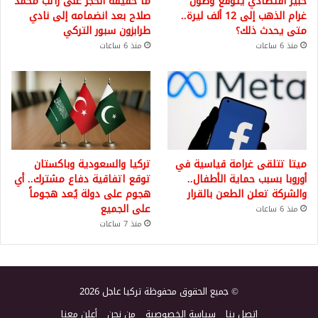
خبير اقتصادي يتوقع وصول
ما حقيقة الحجز على راتب محمد
غرام الذهب إلى 12 ألف ليرة..
صلاح بعد انضمامه إلى نادي
متى يحدث ذلك؟
طرابزون سبور التركي
منذ 6 ساعات
منذ 6 ساعات
ميتا تتلقى غرامة قياسية في
تركيا والسعودية وباكستان
أوروبا بسبب حماية الأطفال..
توقع اتفاقية دفاع مشترك.. أي
والشركة تعلن الطعن بالقرار
هجوم على دولة يُعد هجوماً
على الجميع
منذ 6 ساعات
منذ 7 ساعات
© جميع الحقوق محفوظة تركيا عاجل 2026
اتصل بنا
سياسة الخصوصية
من نحن
أعلن معنا