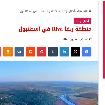
الرئيسية
/
أخبار تركيا
/
منطقة ريفا Riva في اسطنبول
أخبار تركيا
منطقة ريفا Riva في اسطنبول
السبت, 8 فبراير, 2020
فيسبوك
‫X
لينكدإن
بينتيريست
iki