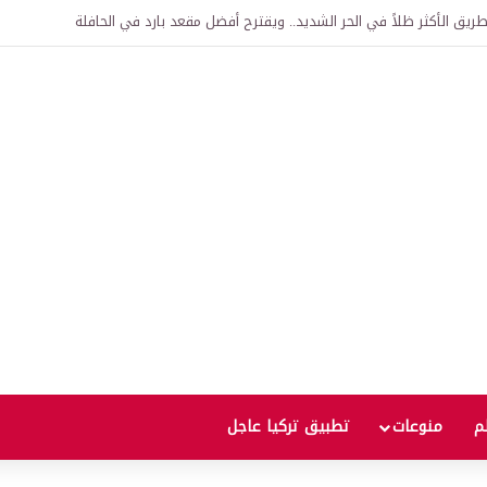
اقية لإنشاء “الجامعة السورية التركية” في دمشق.. منح دراسية واعتراف بالشهادات
لم
منوعات
تطبيق تركيا عاجل