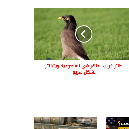
ر
ب
هر
عودية
كاثر
كل
ع
طائر غريب يظهر في السعودية ويتكاثر
بشكل سريع