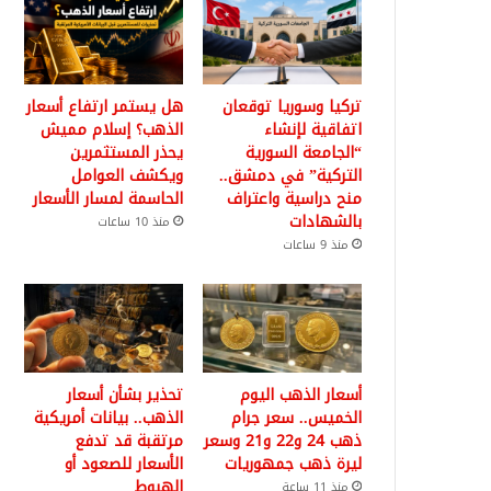
تركيا وسوريا توقعان
هل يستمر ارتفاع أسعار
اتفاقية لإنشاء
الذهب؟ إسلام مميش
“الجامعة السورية
يحذر المستثمرين
التركية” في دمشق..
ويكشف العوامل
منح دراسية واعتراف
الحاسمة لمسار الأسعار
بالشهادات
منذ 10 ساعات
منذ 9 ساعات
أسعار الذهب اليوم
تحذير بشأن أسعار
الخميس.. سعر جرام
الذهب.. بيانات أمريكية
ذهب 24 و22 و21 وسعر
مرتقبة قد تدفع
ليرة ذهب جمهوريات
الأسعار للصعود أو
الهبوط
منذ 11 ساعة