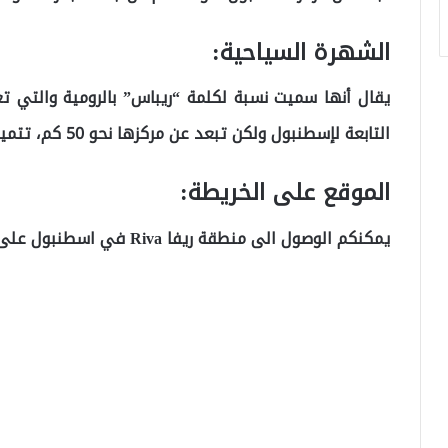
الشهرة السياحية:
يقال أنها سميت نسبة لكلمة “ريباس” بالرومية والتي تع
التابعة لإسطنبول ولكن تبعد عن مركزها نحو 50 كم، تتميز بهدوئها وساحلها المطل على البحر الأسود.
الموقع على الخريطة:
يمكنكم الوصول الى منطقة ريفا Riva في اسطنبول على خرائط غوغل من خلال الرابط التالي: