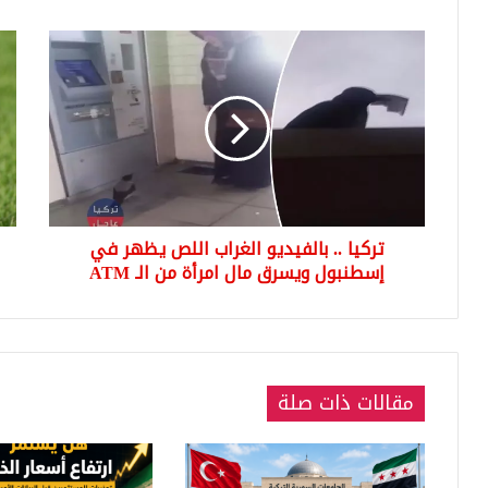
تركيا
طائ
..
غري
بالفيديو
يظ
الغراب
في
اللص
الس
يظهر
ويت
في
بش
إسطنبول
سري
ويسرق
تركيا .. بالفيديو الغراب اللص يظهر في
مال
امرأة
إسطنبول ويسرق مال امرأة من الـ ATM
من
الـ
ATM
مقالات ذات صلة