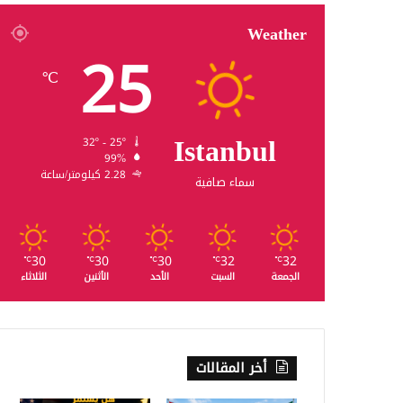
Weather
25
℃
Istanbul
32º - 25º
99%
2.28 كيلومتر/ساعة
سماء صافية
30
30
30
32
32
℃
℃
℃
℃
℃
الجمعة
السبت
الأحد
الأثنين
الثلاثاء
أخر المقالات