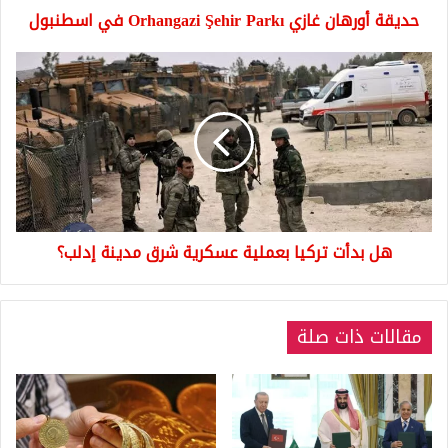
حديقة أورهان غازي Orhangazi Şehir Parkı في اسطنبول
هل
بدأت
تركيا
بعملية
عسكرية
شرق
مدينة
إدلب؟
هل بدأت تركيا بعملية عسكرية شرق مدينة إدلب؟
مقالات ذات صلة