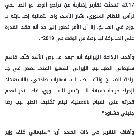
2017، تحدثت تقارير إخبارية عن تراجع الوضـ. ـع الصـ. ـحي
لرأس النظام السوري، بشار الأسد، واحـ. ـتمالية إصـ. ـابته بـ.
ـورم في المـ. ـخ، إلا أن الأمر تطور إلى حد أنه فقد القدرة
على الحـ. ـركة لبـ. ـرهة من الوقت في 2019”.
وأكدت الإذاعة الإيرانية أنه “بعد مـ. ـرض الأسد كلّف قاسم
سليماني الطبـ. ـيب الإيراني الشهير المتخـ. ـصص في جـ.
ـراحة المـ. ـخ والأعـ. ـصـ. ـاب، سهراب صادقي، بالاستعداد
لإجراء جراحة دقيقة للـ. ـرئيس السـ. ـوري، فاعـ. ـتذر لعدم
قدرته على القيام بالعملية، ليتم تكليف الطبـ. ـيب رضا
جليلي خشنود”.
وأضاف التقرير في ذات الصدد أن: “سليماني كلف وزير