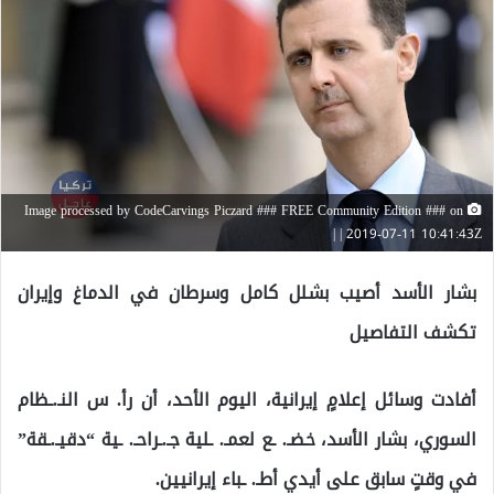
Image processed by CodeCarvings Piczard ### FREE Community Edition ### on
2019-07-11 10:41:43Z | |
بشار الأسد أصيب بشلل كامل وسرطان في الدماغ وإيران
تكشف التفاصيل
أفادت وسائل إعلامٍ إيرانية، اليوم الأحد، أن رأ. س النـ.ـظام
السوري، بشار الأسد، خضـ. ـع لعمـ. ـلية جـ.ـراحـ. ـية “دقيـ.ـقة”
في وقتٍ سابق على أيدي أطـ. ـباء إيرانيين.