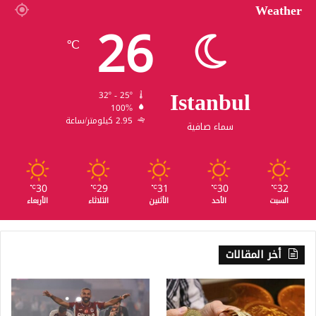
Weather
26
℃
Istanbul
32º - 25º
100%
2.95 كيلومتر/ساعة
سماء صافية
30
29
31
30
32
℃
℃
℃
℃
℃
السبت
الأحد
الأثنين
الثلاثاء
الأربعاء
أخر المقالات