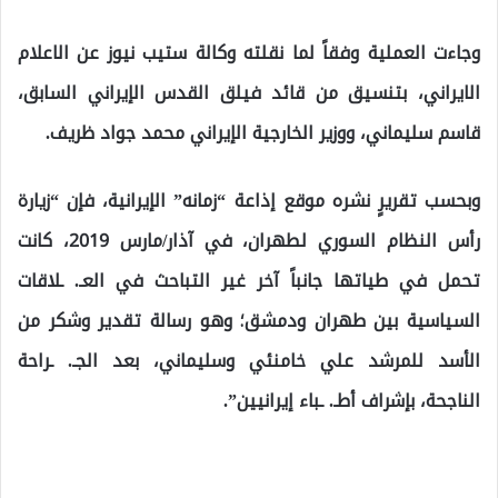
وجاءت العملية وفقاً لما نقلته وكالة ستيب نيوز عن الاعلام
الايراني، بتنسيق من قائد فيلق القدس الإيراني السابق،
قاسم سليماني، ووزير الخارجية الإيراني محمد جواد ظريف.
وبحسب تقريرٍ نشره موقع إذاعة “زمانه” الإيرانية، فإن “زيارة
رأس النظام السوري لطهران، في آذار/مارس 2019، كانت
تحمل في طياتها جانباً آخر غير التباحث في العـ. ـلاقات
السياسية بين طهران ودمشق؛ وهو رسالة تقدير وشكر من
الأسد للمرشد علي خامنئي وسليماني، بعد الجـ. ـراحة
الناجحة، بإشراف أطـ. ـباء إيرانيين”.