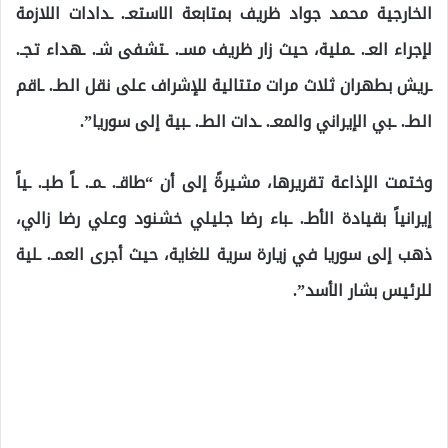
الخارجية محمد جواد ظريف بمتابعة الاستعـ. ـدادات اللازمة
لإجراء العـ. ـملية، حيث زار ظريف مسـ. ـتشفى شـ. ـهداء تجـ.
ـريش بطهران ثلاث مرات متتالية للإشراف على نقل الطـ. ـاقم
الطـ. ـبي الإيراني والمعـ. ـدات الطـ. ـبية إلى سوريا”.
وختمت الإذاعة تقريرها، مشيرةً إلى أن “طاقـ. ـمـ. ـاً طبـ. ـياً
إيرانياً بقيادة الأطـ. ـباء رضا جليلي خشنود وعلي رضا زالي،
ذهب إلى سوريا في زيارة سرية للغاية، حيث أجرى العمـ. ـلية
للرئيس بشار الأسد”.