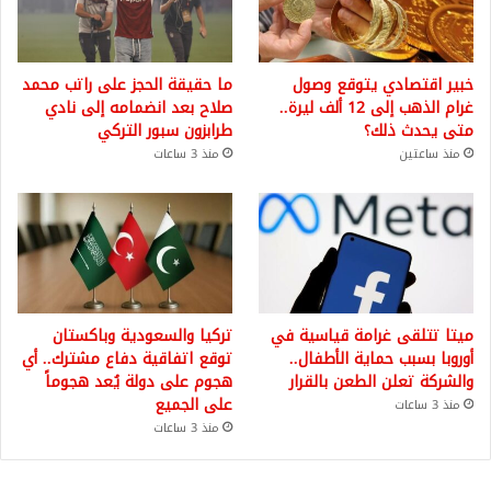
خبير اقتصادي يتوقع وصول
ما حقيقة الحجز على راتب محمد
غرام الذهب إلى 12 ألف ليرة..
صلاح بعد انضمامه إلى نادي
متى يحدث ذلك؟
طرابزون سبور التركي
منذ ساعتين
منذ 3 ساعات
ميتا تتلقى غرامة قياسية في
تركيا والسعودية وباكستان
أوروبا بسبب حماية الأطفال..
توقع اتفاقية دفاع مشترك.. أي
والشركة تعلن الطعن بالقرار
هجوم على دولة يُعد هجوماً
على الجميع
منذ 3 ساعات
منذ 3 ساعات