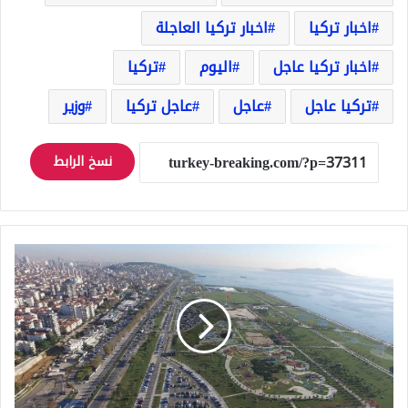
اخبار تركيا
اخبار تركيا العاجلة
اخبار تركيا عاجل
اليوم
تركيا
تركيا عاجل
عاجل
عاجل تركيا
وزير
نسخ الرابط
حديقة
أورهان
غازي
Orhangazi
Şehir
Parkı
في
اسطنبول