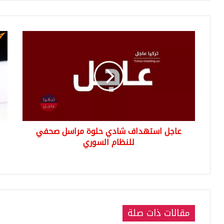
عاجل
غلا
استهداف
زد
شادي
فلي
حلوة
ung
مراسل
Z
صحفي
lip
للنظام
اله
السوري
القا
لل
عاجل استهداف شادي حلوة مراسل صحفي
مفا
للنظام السوري
مذه
(شا
بالف
مقالات ذات صلة