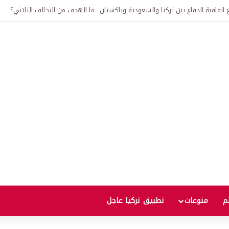
لى 12 ألف ليرة.. متى يحدث ذلك؟
لم
منوعات
تطبيق تركيا عاجل