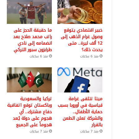
خبير اقتصادي يتوقع
ما حقيقة الحجز على
وصول غرام الذهب إلى
راتب محمد صلاح بعد
12 ألف ليرة.. متى
انضمامه إلى نادي
يحدث ذلك؟
طرابزون سبور التركي
منذ 6 ساعات
منذ 6 ساعات
ميتا تتلقى غرامة
تركيا والسعودية
قياسية في أوروبا بسبب
وباكستان توقع اتفاقية
حماية الأطفال..
دفاع مشترك.. أي
والشركة تعلن الطعن
هجوم على دولة يُعد
بالقرار
هجوماً على الجميع
منذ 7 ساعات
منذ 7 ساعات