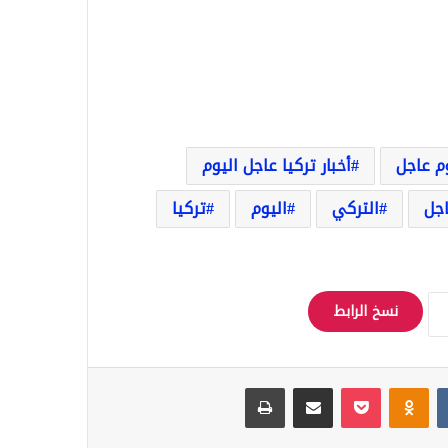
وم عاجل
أخبار تركيا عاجل اليوم
اجل
التركي
اليوم
تركيا
نسخ الرابط
Odnoklassniki
‫Pocket
مشاركة عبر البريد
طباعة