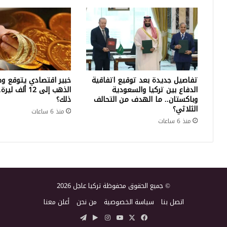
تفاصيل جديدة بعد توقيع اتفاقية
خبير اقتصادي يتوقع وص
الدفاع بين تركيا والسعودية
الذهب إلى 12 أ
وباكستان.. ما الهدف من التحالف
ذلك؟
الثلاثي؟
منذ 6 ساعات
منذ 6 ساعات
© جميع الحقوق محفوظة تركيا عاجل 2026
اتصل بنا
سياسة الخصوصية
من نحن
أعلن معنا
‫X
فيسبوك
‫YouTube
انستقرام
‏Google
تيلقرام