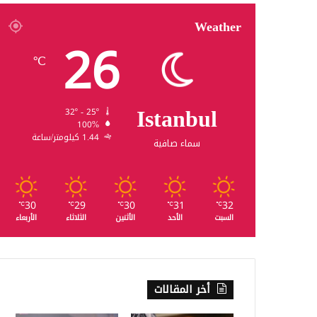
Weather
26
℃
Istanbul
32º - 25º
100%
1.44 كيلومتر/ساعة
سماء صافية
30
29
30
31
32
℃
℃
℃
℃
℃
السبت
الأحد
الأثنين
الثلاثاء
الأربعاء
أخر المقالات