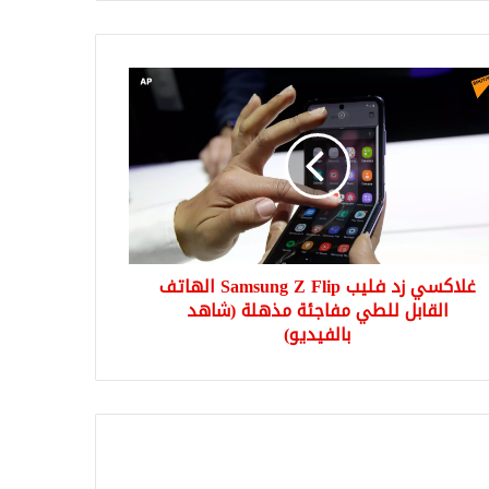
كسي
ب
Sams
F
اتف
بل
طي
غلاكسي زد فليب Samsung Z Flip الهاتف
جئة
لة
القابل للطي مفاجئة مذهلة (شاهد
هد
بالفيديو)
يديو)