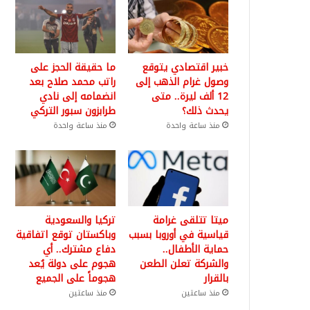
خبير اقتصادي يتوقع
ما حقيقة الحجز على
وصول غرام الذهب إلى
راتب محمد صلاح بعد
12 ألف ليرة.. متى
انضمامه إلى نادي
يحدث ذلك؟
طرابزون سبور التركي
منذ ساعة واحدة
منذ ساعة واحدة
ميتا تتلقى غرامة
تركيا والسعودية
قياسية في أوروبا بسبب
وباكستان توقع اتفاقية
حماية الأطفال..
دفاع مشترك.. أي
والشركة تعلن الطعن
هجوم على دولة يُعد
بالقرار
هجوماً على الجميع
منذ ساعتين
منذ ساعتين