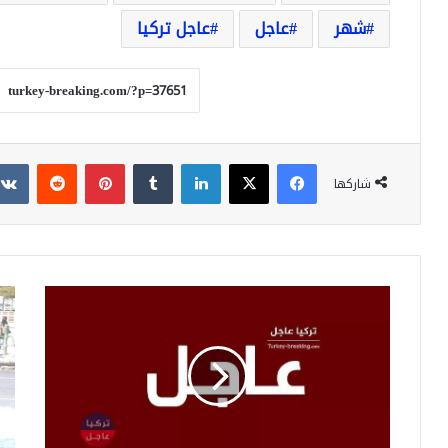
شهر
عاجل
عاجل تركيا
فيسبوك
‫X
لينكدإن
بينتيريست
شاركها
عاجل:
تركي
اسقاط
..
طائرة
اعت
مروحية
4
للنظام
سور
في
في
ريف
قي
حلب
بعمل