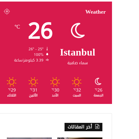
Weather
26
℃
Istanbul
26º - 25º
100%
3.39 كيلومتر/ساعة
سماء صافية
29
31
30
32
26
℃
℃
℃
℃
℃
الجمعة
السبت
الأحد
الأثنين
الثلاثاء
أخر المقالات