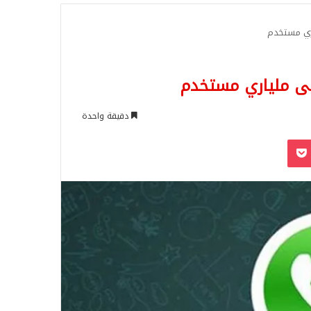
للبحث
ري مستخدم
ى ملياري مستخدم
دقيقة واحدة
‫Pocket
Odnoklassn