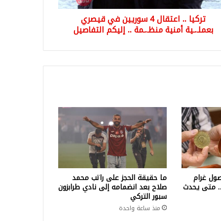
ية
تركيا .. اعتقال 4 سوريين في قيصري
ـ.ـمة
بعملـ.ـية أمنية منظـ.ـمة .. إليكم التفاصيل
كم
فاصيل
ول غرام
ما حقيقة الحجز على راتب محمد
لف ليرة.. متى يحدث
صلاح بعد انضمامه إلى نادي طرابزون
سبور التركي
منذ ساعة واحدة