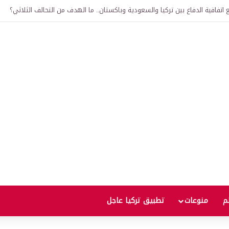
لى 12 ألف ليرة.. متى يحدث ذلك؟
لم
منوعات
تطبيق تركيا عاجل