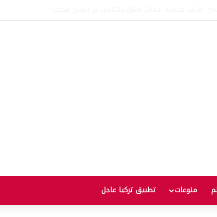
اتفاقية الدفاع بين تركيا والسعودية وباكستان.. ما الهدف من التحالف الثلاثي؟
لم
منوعات
تطبيق تركيا عاجل