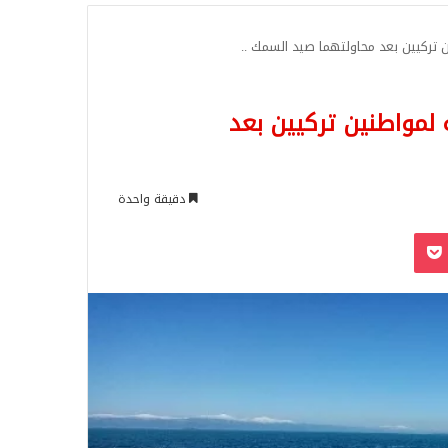
للبحث
 الف ليرة تركية لمواطنين تركيين بعد
دقيقة واحدة
‫Pocket
Odnoklassn