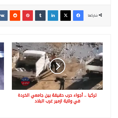
فيسبوك
‫X
لينكدإن
بينتيريست
شاركها
تركيا
تركي
..
..
أجواء
شا
حرب
بال
حقيقة
كي
بين
داه
جامعي
الق
الخردة
الخ
في
التر
تركيا .. أجواء حرب حقيقة بين جامعي الخردة
ولاية
منز
ازمير
في ولاية ازمير غرب البلاد
موا
غرب
سو
البلاد
وال
الت