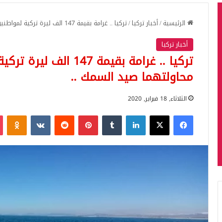
الرئيسية
/
أخبار تركيا
/
تركيا .. غرامة بقيمة 147 الف ليرة تركية لمواطنين تركيين بعد محاولتهما صيد السمك ..
أخبار تركيا
تركيا .. غرامة بقيمة 147
محاولتهما صيد السمك ..
الثلاثاء, 18 فبراير, 2020
فيسبوك
‫X
لينكدإن
بينتيريست
iki