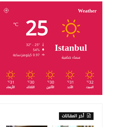
Weather
25
℃
Istanbul
32º - 25º
54%
0.97 كيلومتر/ساعة
سماء صافية
31
30
30
31
32
℃
℃
℃
℃
℃
السبت
الأحد
الأثنين
الثلاثاء
الأربعاء
أخر المقالات