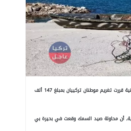
قالت وسائل اعلام تركية, أن محكمة تركية في ولاية قونية قررت تغريم موطنان تركييان بمبلغ 147 ألف
ة, أن محاولة صيد السمك وقعت في بحيرة بي